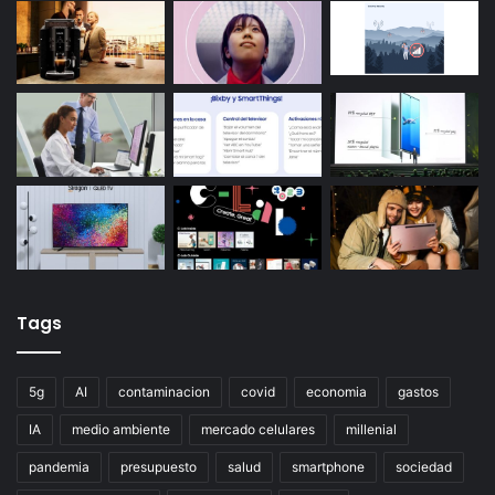
Tags
5g
AI
contaminacion
covid
economia
gastos
IA
medio ambiente
mercado celulares
millenial
pandemia
presupuesto
salud
smartphone
sociedad