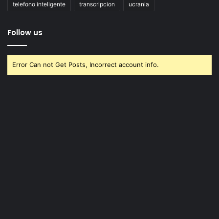
telefono inteligente
transcripcion
ucrania
Follow us
Error Can not Get Posts, Incorrect account info.