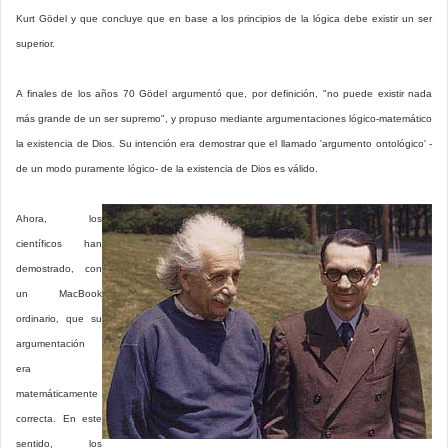
Kurt Gödel y que concluye que en base a los principios de la lógica debe existir un ser
superior.
A finales de los años 70 Gödel argumentó que, por definición, "no puede existir nada
más grande de un ser supremo", y propuso mediante argumentaciones lógico-matemático
la existencia de Dios. Su intención era demostrar que el llamado 'argumento ontológico' -
de un modo puramente lógico- de la existencia de Dios es válido.
Ahora, los
científicos han
demostrado, con
un MacBook
ordinario, que su
argumentación
era
matemáticamente
correcta. En este
sentido, los