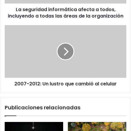
todas
La seguridad informática afecta a todos,
las
áreas
incluyendo a todas las áreas de la organización
de
la
2007-
organización
2012:
Un
lustro
que
cambió
al
celular
2007-2012: Un lustro que cambió al celular
Publicaciones relacionadas