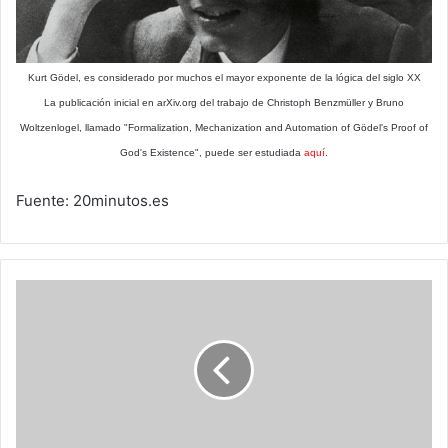
Kurt Gödel, es considerado por muchos el mayor exponente de la lógica del siglo XX
La publicación inicial en arXiv.org del trabajo de Christoph Benzmüller y Bruno
Woltzenlogel, llamado "Formalization, Mechanization and Automation of Gödel's Proof of
God's Existence", puede ser estudiada
aquí
.
Fuente: 20minutos.es
La
seguridad
informática
afecta
a
todos,
incluyendo
a