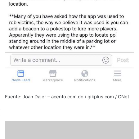
Fuente: Joan Dajer – acento.com.do / gikplus.com / CNet
El
ovni
de