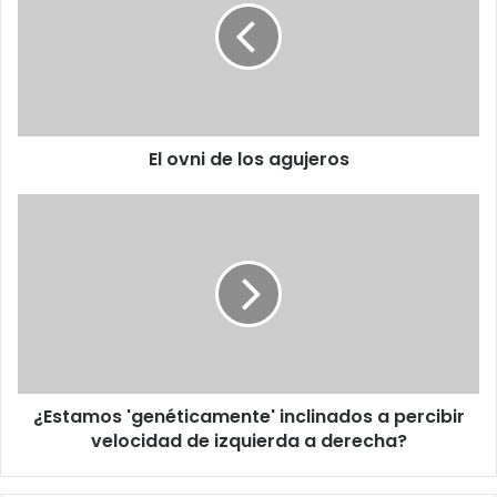
los
agujeros
El ovni de los agujeros
¿Estamos
'genéticamente'
inclinados
a
percibir
velocidad
de
izquierda
a
¿Estamos 'genéticamente' inclinados a percibir
derecha?
velocidad de izquierda a derecha?