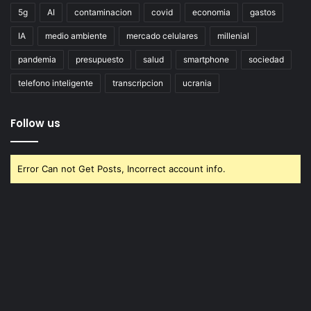
5g
AI
contaminacion
covid
economia
gastos
IA
medio ambiente
mercado celulares
millenial
pandemia
presupuesto
salud
smartphone
sociedad
telefono inteligente
transcripcion
ucrania
Follow us
Error Can not Get Posts, Incorrect account info.