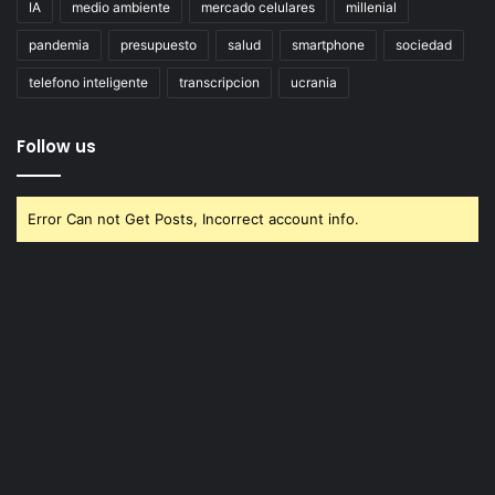
IA
medio ambiente
mercado celulares
millenial
pandemia
presupuesto
salud
smartphone
sociedad
telefono inteligente
transcripcion
ucrania
Follow us
Error Can not Get Posts, Incorrect account info.