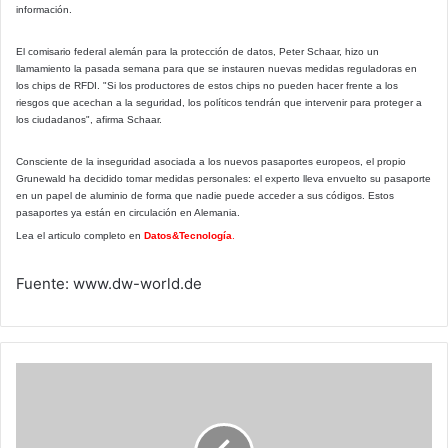
información.
El comisario federal alemán para la protección de datos, Peter Schaar, hizo un
llamamiento la pasada semana para que se instauren nuevas medidas reguladoras en
los chips de RFDI. "Si los productores de estos chips no pueden hacer frente a los
riesgos que acechan a la seguridad, los políticos tendrán que intervenir para proteger a
los ciudadanos", afirma Schaar.
Consciente de la inseguridad asociada a los nuevos pasaportes europeos, el propio
Grunewald ha decidido tomar medidas personales: el experto lleva envuelto su pasaporte
en un papel de aluminio de forma que nadie puede acceder a sus códigos. Estos
pasaportes ya están en circulación en Alemania.
Lea el articulo completo en
Datos&Tecnología
.
Fuente: www.dw-world.de
Presentación