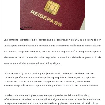
Las llamadas etiquetas Radio Frecuencias de Identificación (RFDI), que a menudo son
usadas para seguir el rastro de animales y que actualmente están siendo incrustadas en
los nuevos pasaportes europeos, no son del todo seguras. Así lo aseguraron expertos
alemanes en una conferencia sobre seguridad informática celebrada el pasado fin de
semana en la ciudad norteamericana de Las Vegas.
Lukas Grunwald y otros expertos participantes en la conferencia advirtieron que los
criminales podrían entrar en aquellos países que quisieran si consiguieran copiar los
datos de las bandas de los nuevos pasaportes. De la criminalidad, el terrorismo
internacional podría intentar copiar los RFDI para llevar a cabo actos de terror selectivo.
Los datos de los nuevos pasaportes europeos pueden ser leídos a distancia y,
teóricamente, el terrorista podría identificar si alguien situado cerca de él lleva encima un
pasaporte norteamericano o de otra nacionalidad y planear un ataque utilizando dicha