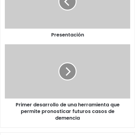
Presentación
Primer
desarrollo
de
una
herramienta
que
permite
pronosticar
futuros
Primer desarrollo de una herramienta que
casos
de
permite pronosticar futuros casos de
demencia
demencia