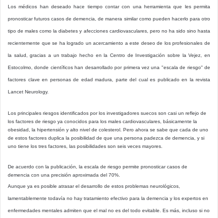
Los médicos han deseado hace tiempo contar con una herramienta que les permita
pronosticar futuros casos de demencia, de manera similar como pueden hacerlo para otro
tipo de males como la diabetes y afecciones cardiovasculares, pero no ha sido sino hasta
recientemente que se ha logrado un acercamiento a este deseo de los profesionales de
la salud, gracias a un trabajo hecho en la Centro de Investigación sobre la Vejez, en
Estocolmo, donde científicos han desarrollado por primera vez una "escala de riesgo" de
factores clave en personas de edad madura, parte del cual es publicado en la revista
Lancet Neurology.
Los principales riesgos identificados por los investigadores suecos son casi un reflejo de
los factores de riesgo ya conocidos para los males cardiovasculares, básicamente la
obesidad, la hipertensión y alto nivel de colesterol. Pero ahora se sabe que cada de uno
de estos factores duplica la posibilidad de que una persona padezca de demencia, y si
uno tiene los tres factores, las posibilidades son seis veces mayores.
De acuerdo con la publicación, la escala de riesgo permite pronosticar casos de
demencia con una precisión aproximada del 70%.
Aunque ya es posible atrasar el desarrollo de estos problemas neurológicos,
lamentablemente todavía no hay tratamiento efectivo para la demencia y los expertos en
enfermedades mentales admiten que el mal no es del todo evitable. Es más, incluso si no