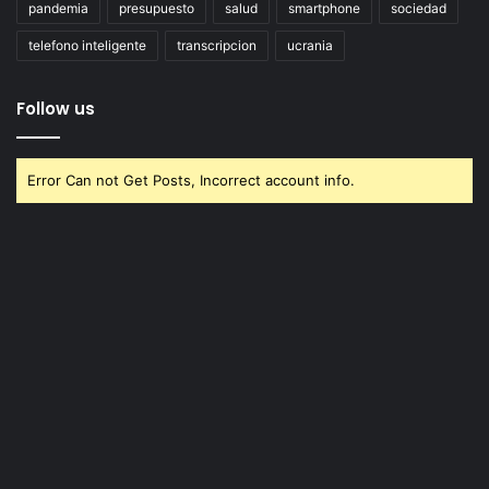
pandemia
presupuesto
salud
smartphone
sociedad
telefono inteligente
transcripcion
ucrania
Follow us
Error Can not Get Posts, Incorrect account info.