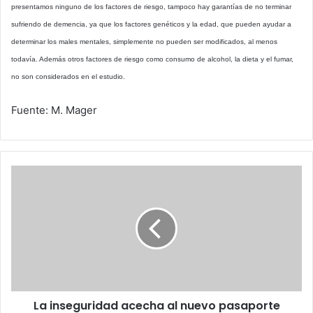
presentamos ninguno de los factores de riesgo, tampoco hay garantías de no terminar
sufriendo de demencia, ya que los factores genéticos y la edad, que pueden ayudar a
determinar los males mentales, simplemente no pueden ser modificados, al menos
todavía. Además otros factores de riesgo como consumo de alcohol, la dieta y el fumar,
no son considerados en el estudio.
Fuente: M. Mager
La
inseguridad
acecha
al
nuevo
pasaporte
europeo
La inseguridad acecha al nuevo pasaporte