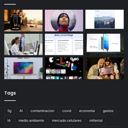
Tags
5g
AI
contaminacion
covid
economia
gastos
IA
medio ambiente
mercado celulares
millenial