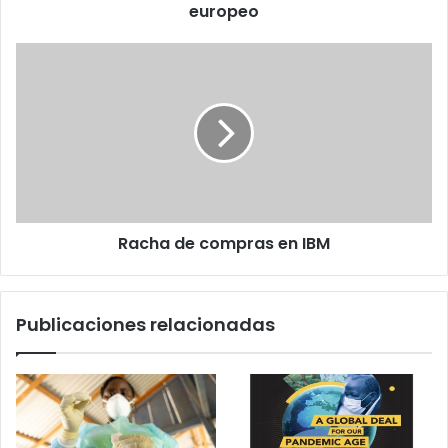
europeo
Racha
de
compras
en
IBM
Racha de compras en IBM
Publicaciones relacionadas