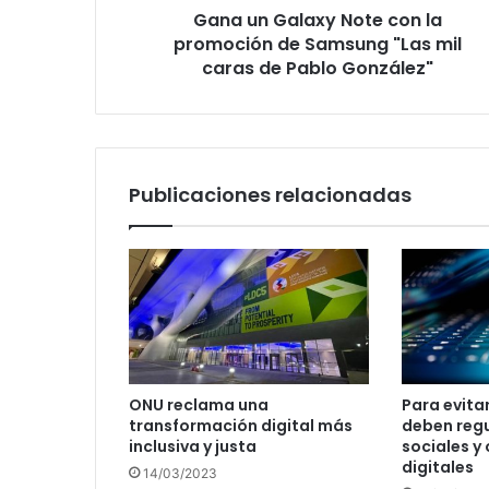
Gana un Galaxy Note con la
"Las
mil
promoción de Samsung "Las mil
caras
caras de Pablo González"
de
Pablo
González"
Publicaciones relacionadas
ONU reclama una
Para evita
transformación digital más
deben regu
inclusiva y justa
sociales y
digitales
14/03/2023