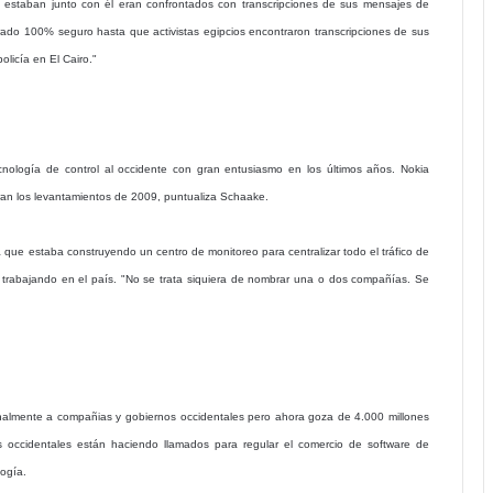
ue estaban junto con él eran confrontados con transcripciones de sus mensajes de
erado 100% seguro hasta que activistas egipcios encontraron transcripciones de sus
licía en El Cairo."
ología de control al occidente con gran entusiasmo en los últimos años. Nokia
ran los levantamientos de 2009, puntualiza Schaake.
 que estaba construyendo un centro de monitoreo para centralizar todo el tráfico de
nos trabajando en el país. "No se trata siquiera de nombrar una o dos compañías. Se
inalmente a compañias y gobiernos occidentales pero ahora goza de 4.000 millones
 occidentales están haciendo llamados para regular el comercio de software de
logía.