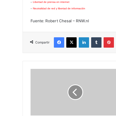
–
Libertad de prensa en internet
–
Neutralidad de red y libertad de información
Fuente: Robert Chesal – RNW.nl
Facebook
X
LinkedIn
Tumblr
P
Compartir
Gana
un
Galaxy
Note
con
la
promoción
de
Samsung