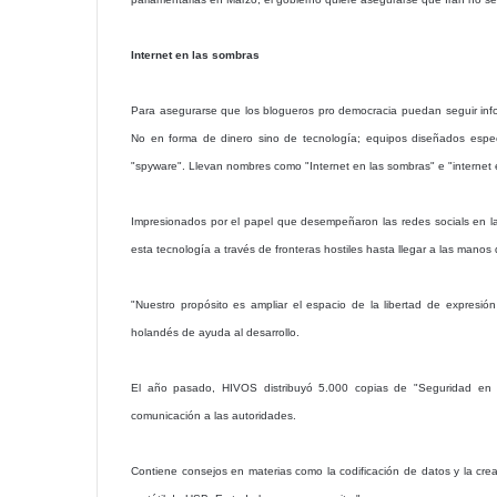
Internet en las sombras
Para asegurarse que los blogueros pro democracia puedan seguir inf
No en forma de dinero sino de tecnología; equipos diseñados espec
"spyware". Llevan nombres como "Internet en las sombras" e "internet 
Impresionados por el papel que desempeñaron las redes socials en l
esta tecnología a través de fronteras hostiles hasta llegar a las manos 
"Nuestro propósito es ampliar el espacio de la libertad de expresi
holandés de ayuda al desarrollo.
El año pasado, HIVOS distribuyó 5.000 copias de "Seguridad en
comunicación a las autoridades.
Contiene consejos en materias como la codificación de datos y la cre