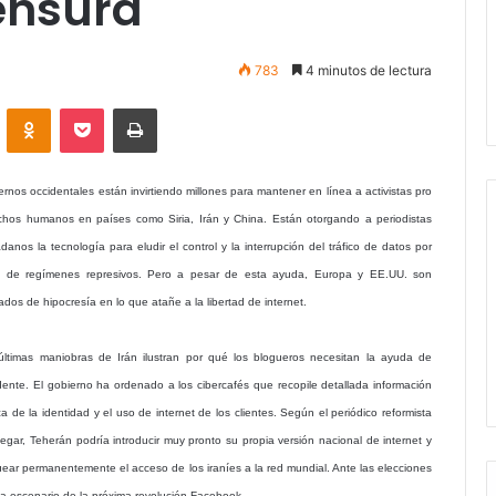
ensura
783
4 minutos de lectura
VKontakte
Odnoklassniki
Pocket
Imprimir
rnos occidentales están invirtiendo millones para mantener en línea a activistas pro
chos humanos en países como Siria, Irán y China. Están otorgando a periodistas
danos la tecnología para eludir el control y la interrupción del tráfico de datos por
e de regímenes represivos. Pero a pesar de esta ayuda, Europa y EE.UU. son
dos de hipocresía en lo que atañe a la libertad de internet.
últimas maniobras de Irán ilustran por qué los blogueros necesitan la ayuda de
dente. El gobierno ha ordenado a los cibercafés que recopile detallada información
a de la identidad y el uso de internet de los clientes. Según el periódico reformista
egar, Teherán podría introducir muy pronto su propia versión nacional de internet y
uear permanentemente el acceso de los iraníes a la red mundial. Ante las elecciones
ea escenario de la próxima revolución Facebook.