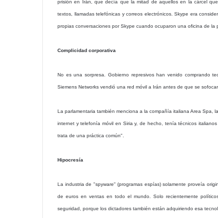
prisión en Irán, que decía que la mitad de aquellos en la cárcel q
textos, llamadas telefónicas y correos electrónicos. Skype era consid
propias conversaciones por Skype cuando ocuparon una oficina de la po
Complicidad corporativa
No es una sorpresa. Gobierno represivos han venido comprando tecn
Siemens Networks vendió una red móvil a Irán antes de que se sofoca
La parlamentaria también menciona a la compañía italiana Area Spa, la
internet y telefonía móvil en Siria y, de hecho, tenía técnicos italia
trata de una práctica común".
Hipocresía
La industria de "spyware" (programas espías) solamente proveía orig
de euros en ventas en todo el mundo. Solo recientemente políticos
seguridad, porque los dictadores también están adquiriendo esa tecno