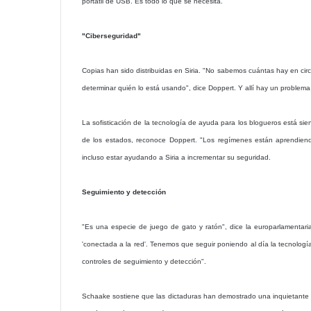
portátil de USB. Es todo lo que se necesita."
"Ciberseguridad"
Copias han sido distribuidas en Siria. "No sabemos cuántas hay en cir
determinar quién lo está usando", dice Doppert. Y allí hay un proble
La sofisticación de la tecnología de ayuda para los blogueros está s
de los estados, reconoce Doppert. "Los regímenes están aprendien
incluso estar ayudando a Siria a incrementar su seguridad.
Seguimiento y detección
"Es una especie de juego de gato y ratón", dice la europarlamentaria
'conectada a la red'. Tenemos que seguir poniendo al día la tecnolog
controles de seguimiento y detección".
Schaake sostiene que las dictaduras han demostrado una inquietante 