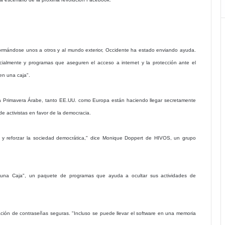
ormándose unos a otros y al mundo exterior, Occidente ha estado enviando ayuda.
ialmente y programas que aseguren el acceso a internet y la protección ante el
en una caja".
a Primavera Árabe, tanto EE.UU. como Europa están haciendo llegar secretamente
de activistas en favor de la democracia.
ón y reforzar la sociedad democrática," dice Monique Doppert de HIVOS, un grupo
 una Caja", un paquete de programas que ayuda a ocultar sus actividades de
ación de contraseñas seguras. "Incluso se puede llevar el software en una memoria