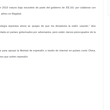
en 2010 estuvo bajo escrutinio de parte del gobierno de EE,UU. por colaborar con
ue aéreo en Bagdad.
ología represiva ahora se quejan de que los dictadores la estén usando," dice
burlada en países gobernados por adversarios, pero están menos preocupados de la
 para apoyar la libertad de expresión a través de internet en países como China,
ros que sufren represión.