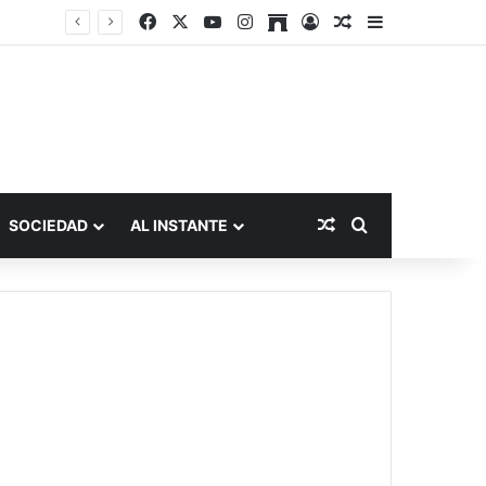
Facebook
X
YouTube
Instagram
Archive
Acceso
Publicación al a
Barra lateral
Publicación al aza
Buscar por
SOCIEDAD
AL INSTANTE