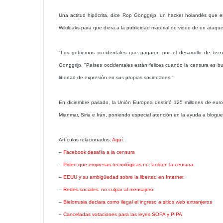
Una actitud hipócrita, dice Rop Gonggrijp, un hacker holandés que 
Wikileaks para que diera a la publicidad material de video de un ataq
"Los gobiernos occidentales que pagaron por el desarrollo de tecn
Gonggrijp. "Países occidentales están felices cuando la censura es 
libertad de expresión en sus propias sociedades."
En diciembre pasado, la Unión Europea destinó 125 millones de euros
Mianmar, Siria e Irán, poniendo especial atención en la ayuda a blogue
Artículos relacionados:
Aquí
.
–
Facebook desafía a la censura
–
Piden que empresas tecnológicas no faciliten la censura
–
EEUU y su ambigüedad sobre la libertad en Internet
–
Redes sociales: no culpar al mensajero
–
Bielorrusia declara como ilegal el ingreso a sitios web extranjeros
–
Canceladas votaciones para las leyes SOPA y PIPA