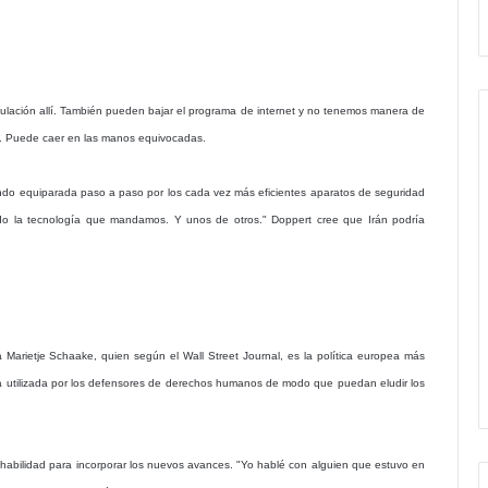
culación allí. También pueden bajar el programa de internet y no tenemos manera de
ma. Puede caer en las manos equivocadas.
iendo equiparada paso a paso por los cada vez más eficientes aparatos de seguridad
do la tecnología que mandamos. Y unos de otros." Doppert cree que Irán podría
 Marietje Schaake, quien según el Wall Street Journal, es la política europea más
ía utilizada por los defensores de derechos humanos de modo que puedan eludir los
habilidad para incorporar los nuevos avances. "Yo hablé con alguien que estuvo en