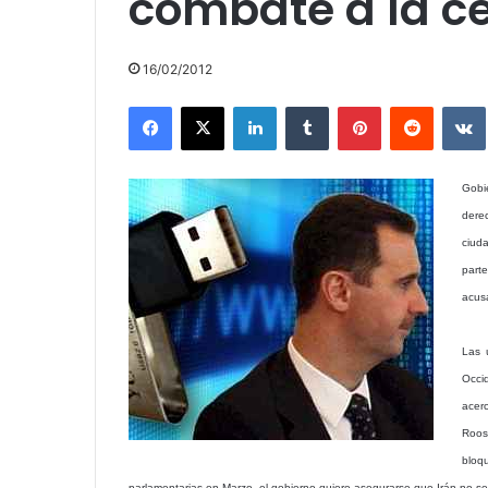
combate a la c
16/02/2012
Facebook
X
LinkedIn
Tumblr
Pinterest
Reddit
Gobie
dere
ciuda
part
acusa
Las 
Occi
acerc
Roos
bloq
parlamentarias en Marzo, el gobierno quiere asegurarse que Irán no s