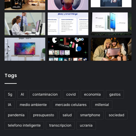
Tags
5g
AI
contaminacion
covid
economia
gastos
IA
medio ambiente
mercado celulares
millenial
pandemia
presupuesto
salud
smartphone
sociedad
telefono inteligente
transcripcion
ucrania