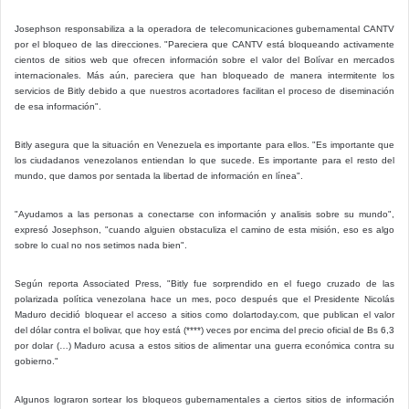
Josephson responsabiliza a la operadora de telecomunicaciones gubernamental CANTV
por el bloqueo de las direcciones. "Pareciera que CANTV está bloqueando activamente
cientos de sitios web que ofrecen información sobre el valor del Bolívar en mercados
internacionales. Más aún, pareciera que han bloqueado de manera intermitente los
servicios de Bitly debido a que nuestros acortadores facilitan el proceso de diseminación
de esa información".
Bitly asegura que la situación en Venezuela es importante para ellos. "Es importante que
los ciudadanos venezolanos entiendan lo que sucede. Es importante para el resto del
mundo, que damos por sentada la libertad de información en línea".
"Ayudamos a las personas a conectarse con información y analisis sobre su mundo",
expresó Josephson, "cuando alguien obstaculiza el camino de esta misión, eso es algo
sobre lo cual no nos setimos nada bien".
Según reporta Associated Press, "Bitly fue sorprendido en el fuego cruzado de las
polarizada política venezolana hace un mes, poco después que el Presidente Nicolás
Maduro decidió bloquear el acceso a sitios como dolartoday.com, que publican el valor
del dólar contra el bolivar, que hoy está (****) veces por encima del precio oficial de Bs 6,3
por dolar (…) Maduro acusa a estos sitios de alimentar una guerra económica contra su
gobierno."
Algunos lograron sortear los bloqueos gubernamentales a ciertos sitios de información