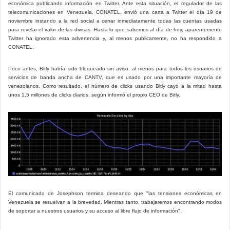
económica publicando información en Twitter. Ante esta situación, el regulador de las
telecomunicaciones en Venezuela, CONATEL, envió una carta a Twitter el día 19 de
noviembre instando a la red social a cerrar inmediatamente todas las cuentas usadas
para revelar el valor de las divisas. Hasta lo que sabemos al día de hoy, aparentemente
Twitter ha ignorado esta advertencia y, al menos publicamente, no ha respondido a
CONATEL.
Poco antes, Bitly había sido bloqueado sin aviso, al menos para todos los usuarios de
servicios de banda ancha de CANTV, que es usado por una importante mayoría de
venezolanos. Como resultado, el número de clicks usando Bitly cayó a la mitad hasta
unos 1,5 millones de clicks diarios, según informó el propio CEO de Bitly.
El comunicado de Josephson termina deseando que "las tensiones económicas en
Venezuela se resuelvan a la brevedad. Mientras tanto, trabajaremos encontrando modos
de soportar a nuestros usuarios y su acceso al libre flujo de información".