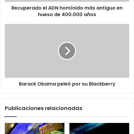
de
Recuperado el ADN homínido más antiguo en
400.000
años
hueso de 400.000 años
Barack
Obama
peleó
por
su
Blackberry
Barack Obama peleó por su Blackberry
Publicaciones relacionadas