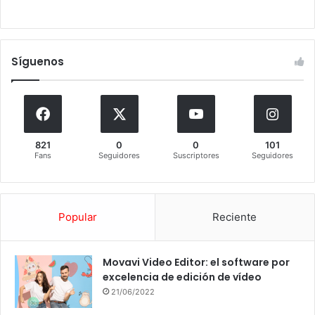
Síguenos
821
0
0
101
Fans
Seguidores
Suscriptores
Seguidores
Popular
Reciente
Movavi Video Editor: el software por
excelencia de edición de vídeo
21/06/2022