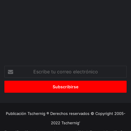
Escribe
tu
correo
electrónico
Publicación Tschernig ® Derechos reservados © Copyright 2005-
2022 Tschernig'