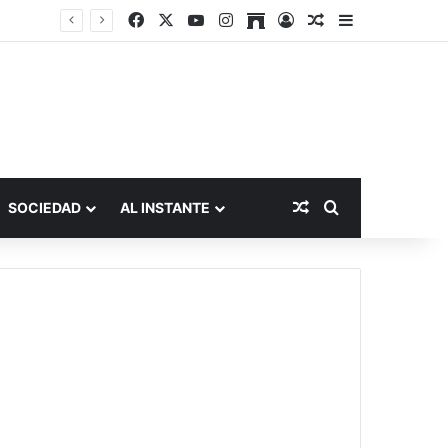
Facebook
X
YouTube
Instagram
Archive
Acceso
Publicación al a
Barra lateral
Publicación al aza
Buscar por
SOCIEDAD
AL INSTANTE