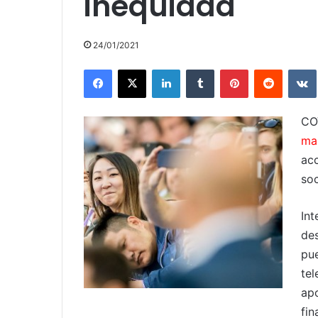
inequidad
24/01/2021
Facebook
X
LinkedIn
Tumblr
Pinterest
Reddit
CO
ma
ac
so
In
de
pu
te
apo
fi