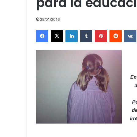
para la educaci
25/01/2016
Facebook
X
LinkedIn
Tumblr
Pinterest
Reddit
En
a
Pe
de
irr