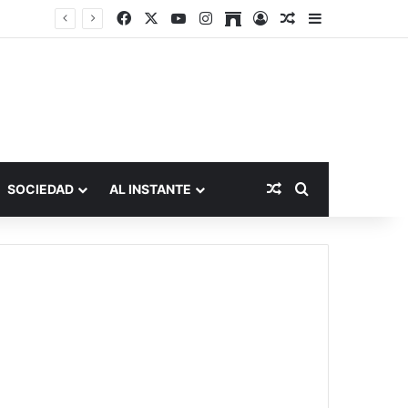
Facebook
X
YouTube
Instagram
Archive
Acceso
Publicación al a
Barra lateral
Publicación al aza
Buscar por
SOCIEDAD
AL INSTANTE