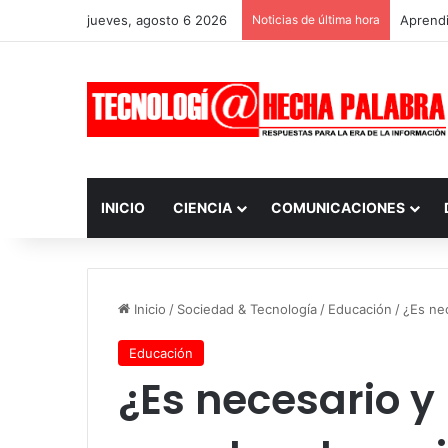
jueves, agosto 6 2026
Noticias de última hora
Aprendi
INICIO
CIENCIA
COMUNICACIONES
Inicio
/
Sociedad & Tecnología
/
Educación
/
¿Es nec
Educación
¿Es necesario y