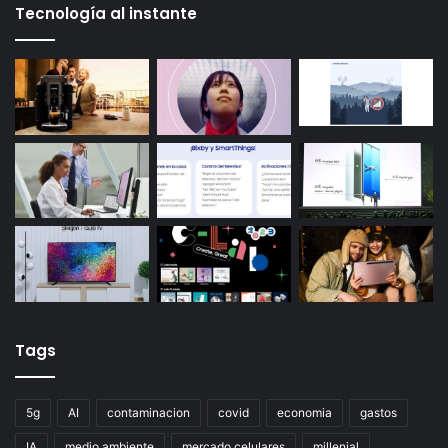
Tecnología al instante
Tags
5g
AI
contaminacion
covid
economia
gastos
IA
medio ambiente
mercado celulares
millenial