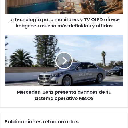
OLED
ofrece
imágenes
La tecnología para monitores y TV OLED ofrece
mucho
más
imágenes mucho más definidas y nítidas
definidas
y
Mercedes-
nítidas
Benz
presenta
avances
de
su
sistema
operativo
MB.OS
Mercedes-Benz presenta avances de su
sistema operativo MB.OS
Publicaciones relacionadas