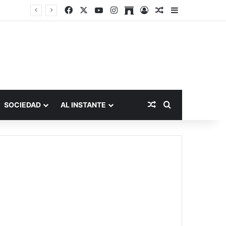
Facebook
X
YouTube
Instagram
Archive
Acceso
Publicación al a
Barra lateral
Publicación al aza
Buscar por
SOCIEDAD
AL INSTANTE