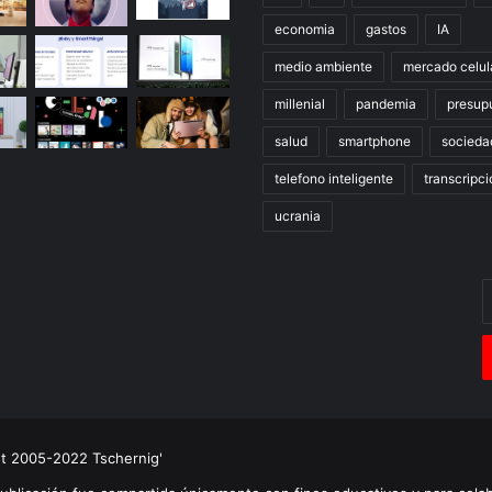
economia
gastos
IA
medio ambiente
mercado celul
millenial
pandemia
presup
salud
smartphone
socieda
telefono inteligente
transcripci
ucrania
E
t
c
e
ht 2005-2022 Tschernig'