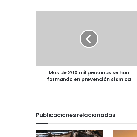
Más
de
200
mil
personas
se
han
formando
en
Más de 200 mil personas se han
prevención
sísmica
formando en prevención sísmica
Publicaciones relacionadas