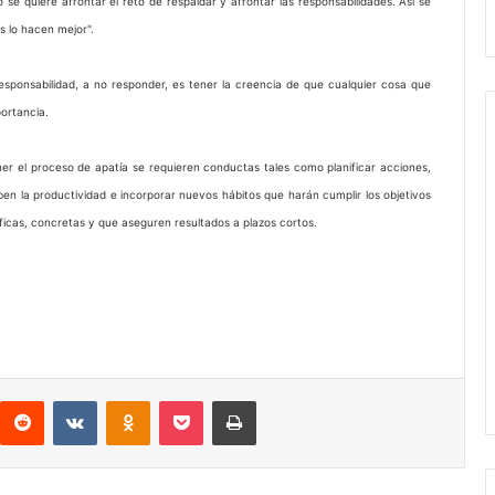
e quiere afrontar el reto de respaldar y afrontar las responsabilidades. Así se
ás lo hacen mejor".
esponsabilidad, a no responder, es tener la creencia de que cualquier cosa que
ortancia.
r el proceso de apatía se requieren conductas tales como planificar acciones,
ben la productividad e incorporar nuevos hábitos que harán cumplir los objetivos
íficas, concretas y que aseguren resultados a plazos cortos.
interest
Reddit
VKontakte
Odnoklassniki
Pocket
Imprimir