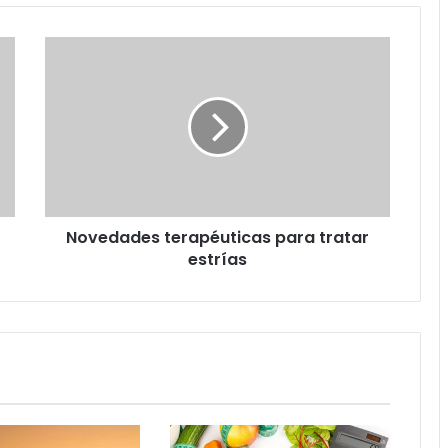
Novedades
terapéuticas
para
tratar
estrías
Novedades terapéuticas para tratar
estrías