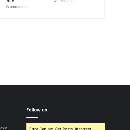
allá
19/12/2022
09/02/2023
Follow us
covid
Error Can not Get Posts, Incorrect