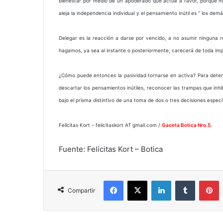
bienestar por medio de un apoderado que actúe a favor, porque no s
aleja la independencia individual y el pensamiento inútil es " los dem
Delegar es la reacción a darse por vencido, a no asumir ninguna r
hagamos, ya sea al instante o posteriormente, carecerá de toda imp
¿Cómo puede entonces la pasividad tornarse en activa? Para detene
descartar los pensamientos inútiles, reconocer las trampas que inhi
bajo el prisma distintivo de una toma de dos o tres decisiones espec
Felícitas Kort – felicitaskort AT gmail.com /
Gaceta Botica Nro.5
.
Fuente: Felícitas Kort – Botica
Facebook
X
LinkedIn
Tumblr
P
Compartir