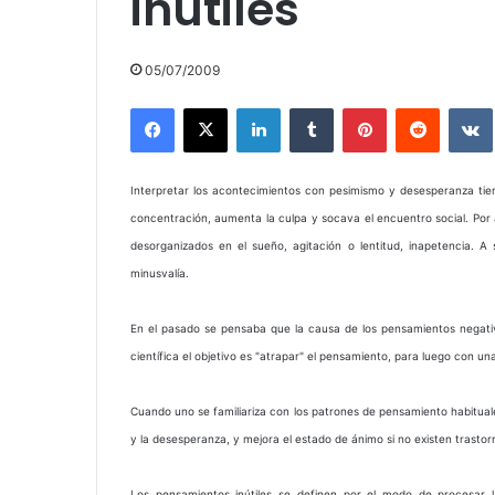
inútiles
05/07/2009
Facebook
X
LinkedIn
Tumblr
Pinterest
Reddit
Interpretar los acontecimientos con pesimismo y desesperanza tie
concentración, aumenta la culpa y socava el encuentro social. Por
desorganizados en el sueño, agitación o lentitud, inapetencia. A
minusvalía.
En el pasado se pensaba que la causa de los pensamientos negativo
científica el objetivo es "atrapar" el pensamiento, para luego con un
Cuando uno se familiariza con los patrones de pensamiento habituales
y la desesperanza, y mejora el estado de ánimo si no existen trastor
Los pensamientos inútiles se definen por el modo de procesar l