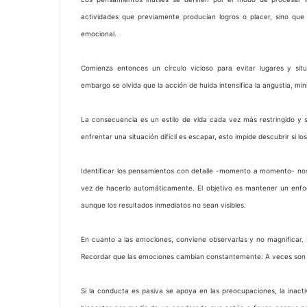
actividades que previamente producían logros o placer, sino que
emocional.
Comienza entonces un círculo vicioso para evitar lugares y si
embargo se olvida que la acción de huida intensifica la angustia, mi
La consecuencia es un estilo de vida cada vez más restringido y s
enfrentar una situación difícil es escapar, esto impide descubrir si l
Identificar los pensamientos con detalle -momento a momento- nos d
vez de hacerlo automáticamente. El objetivo es mantener un enfoqu
aunque los resultados inmediatos no sean visibles.
En cuanto a las emociones, conviene observarlas y no magnificar. 
Recordar que las emociones cambian constantemente: A veces son más
Si la conducta es pasiva se apoya en las preocupaciones, la inacti