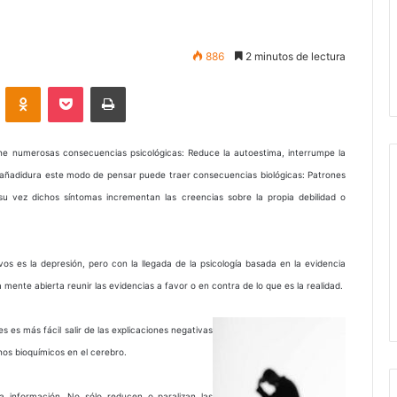
886
2 minutos de lectura
VKontakte
Odnoklassniki
Pocket
Imprimir
ne numerosas consecuencias psicológicas: Reduce la autoestima, interrumpe la
 añadidura este modo de pensar puede traer consecuencias biológicas: Patrones
 su vez dichos síntomas incrementan las creencias sobre la propia debilidad o
s es la depresión, pero con la llegada de la psicología basada en la evidencia
a mente abierta reunir las evidencias a favor o en contra de lo que es la realidad.
 es más fácil salir de las explicaciones negativas
nos bioquímicos en el cerebro.
a información. No sólo reducen o paralizan las