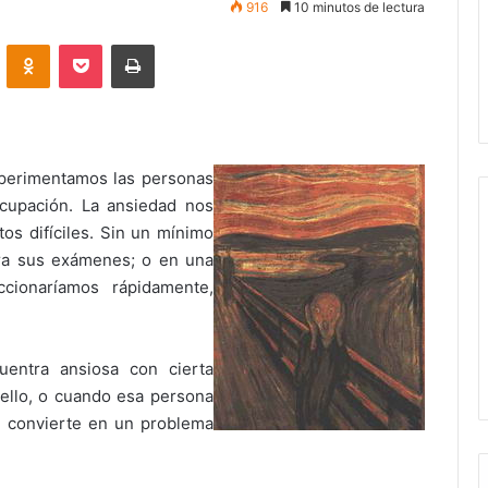
916
10 minutos de lectura
VKontakte
Odnoklassniki
Pocket
Imprimir
perimentamos las personas
cupación. La ansiedad nos
os difíciles. Sin un mínimo
ara sus exámenes; o en una
cionaríamos rápidamente,
entra ansiosa con cierta
 ello, o cuando esa persona
e convierte en un problema