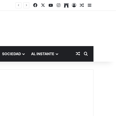
Facebook
X
YouTube
Instagram
Archive
Acceso
Publicación al a
Barra lateral
Publicación al aza
Buscar por
SOCIEDAD
AL INSTANTE