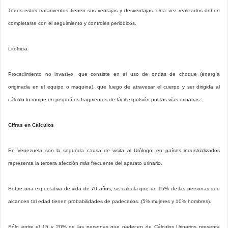
Todos estos tratamientos tienen sus ventajas y desventajas. Una vez realizados deben
completarse con el seguimiento y controles periódicos.
Litotricia
Procedimiento no invasivo, que consiste en el uso de ondas de choque (energía
originada en el equipo o maquina), que luego de atravesar el cuerpo y ser dirigida al
cálculo lo rompe en pequeños fragmentos de fácil expulsión por las vías urinarias.
Cifras en Cálculos
En Venezuela son la segunda causa de visita al Urólogo, en países industrializados
representa la tercera afección más frecuente del aparato urinario.
Sobre una expectativa de vida de 70 años, se calcula que un 15% de las personas que
alcancen tal edad tienen probabilidades de padecerlos. (5% mujeres y 10% hombres).
Sólo entre el 15 y 20% de las personas que padecen de Cálculos Urinarios presenta