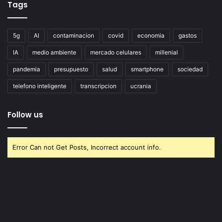
Tags
5g
AI
contaminacion
covid
economia
gastos
IA
medio ambiente
mercado celulares
millenial
pandemia
presupuesto
salud
smartphone
sociedad
telefono inteligente
transcripcion
ucrania
Follow us
Error Can not Get Posts, Incorrect account info.