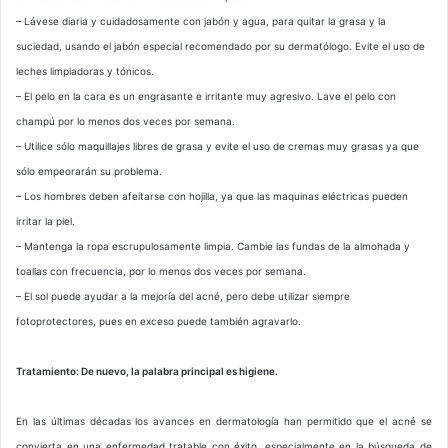
– Lávese diaria y cuidadosamente con jabón y agua, para quitar la grasa y la
suciedad, usando el jabón especial recomendado por su dermatólogo. Evite el uso de
leches limpiadoras y tónicos.
– El pelo en la cara es un engrasante e irritante muy agresivo. Lave el pelo con
champú por lo menos dos veces por semana.
– Utilice sólo maquillajes libres de grasa y evite el uso de cremas muy grasas ya que
sólo empeorarán su problema.
– Los hombres deben afeitarse con hojilla, ya que las maquinas eléctricas pueden
irritar la piel.
– Mantenga la ropa escrupulosamente limpia. Cambie las fundas de la almohada y
toallas con frecuencia, por lo menos dos veces por semana.
– El sol puede ayudar a la mejoría del acné, pero debe utilizar siempre
fotoprotectores, pues en exceso puede también agravarlo.
Tratamiento: De nuevo, la palabra principal es higiene.
En las últimas décadas los avances en dermatología han permitido que el acné se
convierta en una enfermedad tratable con éxito, especialmente en la búsqueda de