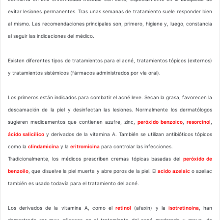
evitar lesiones permanentes. Tras unas semanas de tratamiento suele responder bien
al mismo. Las recomendaciones principales son, primero, higiene y, luego, constancia
al seguir las indicaciones del médico.
Existen diferentes tipos de tratamientos para el acné, tratamientos tópicos (externos)
y tratamientos sistémicos (fármacos administrados por vía oral).
Los primeros están indicados para combatir el acné leve. Secan la grasa, favorecen la
descamación de la piel y desinfectan las lesiones. Normalmente los dermatólogos
sugieren medicamentos que contienen azufre, zinc,
peróxido benzoico
,
resorcinol
,
ácido salicílico
y derivados de la vitamina A. También se utilizan antibióticos tópicos
como la
clindamicina
y la
eritromicina
para controlar las infecciones.
Tradicionalmente, los médicos prescriben cremas tópicas basadas del
peróxido de
benzoilo
, que disuelve la piel muerta y abre poros de la piel. El
acido azelaic
o azeliac
también es usado todavía para el tratamiento del acné.
Los derivados de la vitamina A, como el
retinol
(afaxin) y la
isotretinoína
, han
demostrado ser muy eficaces en el tratamiento del acné moderado y grave, de