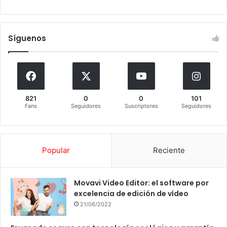
Síguenos
821
0
0
101
Fans
Seguidores
Suscriptores
Seguidores
Popular
Reciente
Movavi Video Editor: el software por
excelencia de edición de vídeo
21/06/2022