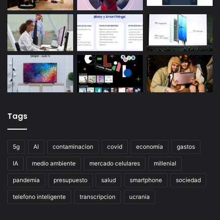
Tags
5g
AI
contaminacion
covid
economia
gastos
IA
medio ambiente
mercado celulares
millenial
pandemia
presupuesto
salud
smartphone
sociedad
telefono inteligente
transcripcion
ucrania