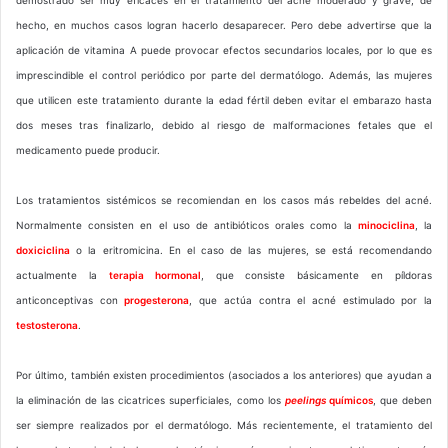
hecho, en muchos casos logran hacerlo desaparecer. Pero debe advertirse que la
aplicación de vitamina A puede provocar efectos secundarios locales, por lo que es
imprescindible el control periódico por parte del dermatólogo. Además, las mujeres
que utilicen este tratamiento durante la edad fértil deben evitar el embarazo hasta
dos meses tras finalizarlo, debido al riesgo de malformaciones fetales que el
medicamento puede producir.
Los tratamientos sistémicos se recomiendan en los casos más rebeldes del acné.
Normalmente consisten en el uso de antibióticos orales como la
minociclina
, la
doxiciclina
o la eritromicina. En el caso de las mujeres, se está recomendando
actualmente la
terapia hormonal
, que consiste básicamente en píldoras
anticonceptivas con
progesterona
, que actúa contra el acné estimulado por la
testosterona
.
Por último, también existen procedimientos (asociados a los anteriores) que ayudan a
la eliminación de las cicatrices superficiales, como los
peelings
químicos
, que deben
ser siempre realizados por el dermatólogo. Más recientemente, el tratamiento del