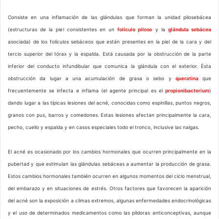
Consiste en una inflamación de las glándulas que forman la unidad pilosebácea
(estructuras de la piel consistentes en un
folículo piloso
y la
glándula sebácea
asociada) de los folículos sebáceos que están presentes en la piel de la cara y del
tercio superior del tórax y la espalda. Está causada por la obstrucción de la parte
inferior del conducto infundibular que comunica la glándula con el exterior. Ésta
obstrucción da lugar a una acumulación de grasa o sebo y
queratina
que
frecuentemente se infecta e inflama (el agente principal es el
propionibacterium
)
dando lugar a las típicas lesiones del acné, conocidas como espinillas, puntos negros,
granos con pus, barros y comedones. Estas lesiones afectan principalmente la cara,
pecho, cuello y espalda y en casos especiales todo el tronco, inclusive las nalgas.
El acné es ocasionado por los cambios hormonales que ocurren principalmente en la
pubertad y que estimulan las glándulas sebáceas a aumentar la producción de grasa.
Estos cambios hormonales también ocurren en algunos momentos del ciclo menstrual,
del embarazo y en situaciones de estrés. Otros factores que favorecen la aparición
del acné son la exposición a climas extremos, algunas enfermedades endocrinológicas
y el uso de determinados medicamentos como las píldoras anticonceptivas, aunque