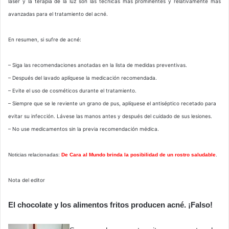
laser y la terapia de la luz son las técnicas más prominentes y relativamente más
avanzadas para el tratamiento del acné.
En resumen, si sufre de acné:
– Siga las recomendaciones anotadas en la lista de medidas preventivas.
– Después del lavado aplíquese la medicación recomendada.
– Evite el uso de cosméticos durante el tratamiento.
– Siempre que se le reviente un grano de pus, aplíquese el antiséptico recetado para
evitar su infección. Lávese las manos antes y después del cuidado de sus lesiones.
– No use medicamentos sin la previa recomendación médica.
Noticias relacionadas:
De Cara al Mundo brinda la posibilidad de un rostro saludable
.
Nota del editor
El chocolate y los alimentos fritos producen acné. ¡Falso!