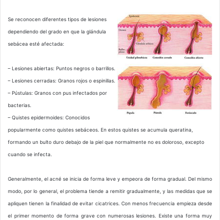
Se reconocen diferentes tipos de lesiones
dependiendo del grado en que la glándula
sebácea esté afectada:
– Lesiones abiertas: Puntos negros o barrillos.
– Lesiones cerradas: Granos rojos o espinillas.
– Pústulas: Granos con pus infectados por
bacterias.
– Quistes epidermoides: Conocidos
popularmente como quistes sebáceos. En estos quistes se acumula queratina,
formando un bulto duro debajo de la piel que normalmente no es doloroso, excepto
cuando se infecta.
Generalmente, el acné se inicia de forma leve y empeora de forma gradual. Del mismo
modo, por lo general, el problema tiende a remitir gradualmente, y las medidas que se
apliquen tienen la finalidad de evitar cicatrices. Con menos frecuencia empieza desde
el primer momento de forma grave con numerosas lesiones. Existe una forma muy