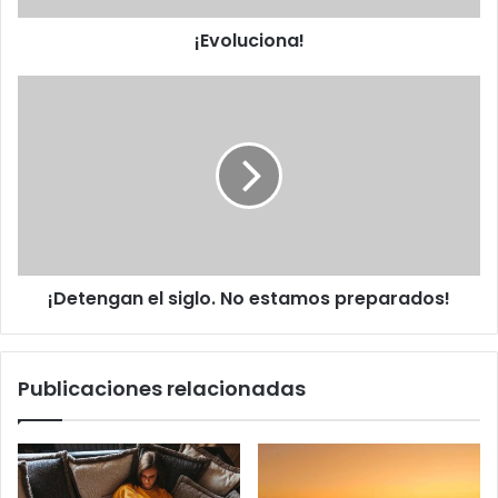
¡Evoluciona!
¡Detengan
el
siglo.
No
estamos
preparados!
¡Detengan el siglo. No estamos preparados!
Publicaciones relacionadas