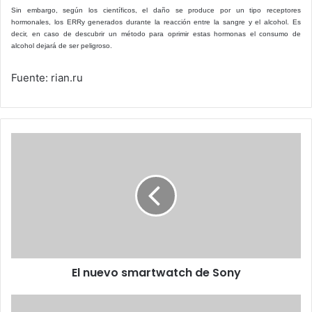
Sin embargo, según los científicos, el daño se produce por un tipo receptores
hormonales, los ERRy generados durante la reacción entre la sangre y el alcohol. Es
decir, en caso de descubrir un método para oprimir estas hormonas el consumo de
alcohol dejará de ser peligroso.
Fuente: rian.ru
El
nuevo
smartwatch
de
Sony
El nuevo smartwatch de Sony
Buscan