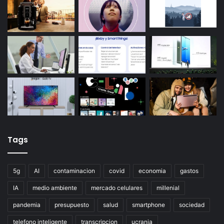
Tags
5g
AI
contaminacion
covid
economia
gastos
IA
medio ambiente
mercado celulares
millenial
pandemia
presupuesto
salud
smartphone
sociedad
telefono inteligente
transcripcion
ucrania