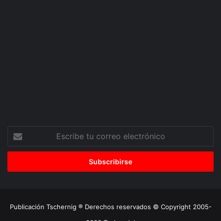
Escribe
tu
correo
electrónico
Publicación Tschernig ® Derechos reservados © Copyright 2005-