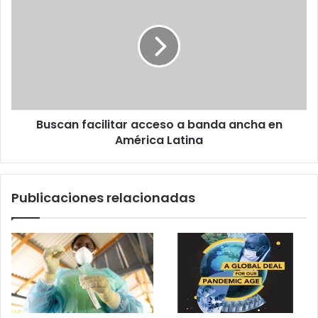
facilitar
acceso
a
banda
ancha
en
América
Latina
Buscan facilitar acceso a banda ancha en
América Latina
Publicaciones relacionadas