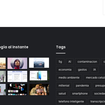
gía al instante
Tags
5g
AI
contaminacion
economia
gastos
IA
medio ambiente
mercado celul
millenial
pandemia
presup
salud
smartphone
socieda
telefono inteligente
transcripci