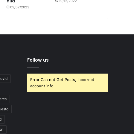
allá
19/12/2022
09/02/2023
Follow us
covid
Error Can not Get Posts, Incorrect
account info.
ares
uesto
d
on