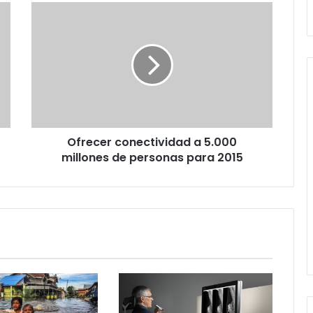
Ofrecer
conectividad
a
5.000
millones
de
personas
para
2015
Ofrecer conectividad a 5.000
millones de personas para 2015