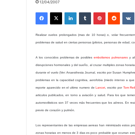
12/04/2007
Facebook
X
LinkedIn
Tumblr
Pinterest
Reddit
Realizar vuelos prolongados (mas de 10 horas) o, volar frecuente
problemas de salud en ciertas personas (pilotos, personas de edad, con
A los conocidos problemas de posibles
embolismos pulmonares
y al
disrupciones hormonales y del sueño, al cruzar multiples zonas horaria
durante el vuelo (Ver: Anaesthesia Journal, escrito por Susan Humphr
problemas en la capacidad cognitiva, aerofobia (miedo intenso a que 
reporte aparecido en el ultimo numero de
Lancet
, escrito por
Tom Reil
articulos publicados, en torno a aviación y salud. Para los que teme
automovilisticos son 37 veces más frecuentes que los aéreos. En rea
previo de corazón y pulmón.
Los representantes de las empresas aereas han minimizado estos pro
zonas horarias en menos de 3 dias es poco probable que ocurran est