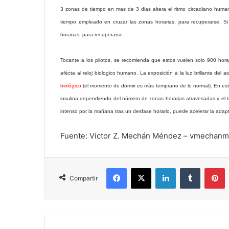
3 zonas de tiempo en mas de 3 dias altera el ritmo circadiano humano
tiempo empleado en cruzar las zonas horarias, para recuperarse. S
horarias, para recuperarse.
Tocante a los pilotos, se recomienda que estos vuelen solo 900 horas
afécta al reloj biologico humano. La exposición a la luz brillante del
biológico
(el momento de dormir es más temprano de lo normal). En esto
insulina dependiendo del número de zonas horarias atravesadas y el 
intenso por la mañana tras un desfase horario, puede acelerar la adap
Fuente: Victor Z. Mechán Méndez – vmechanm
Facebook
X
LinkedIn
Tumblr
P
Compartir