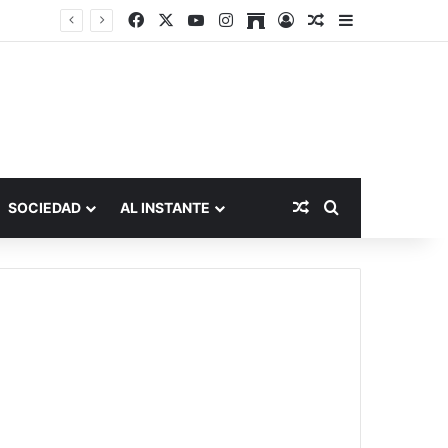
Facebook
X
YouTube
Instagram
Archive
Acceso
Publicación al a
Barra lateral
Publicación al aza
Buscar por
SOCIEDAD
AL INSTANTE