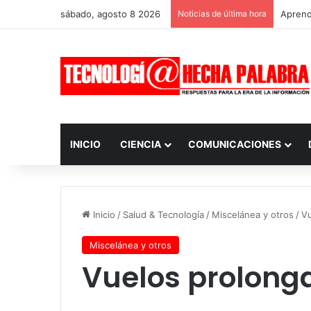
sábado, agosto 8 2026
Noticias de última hora
Aprendi
INICIO
CIENCIA
COMUNICACIONES
Inicio
/
Salud & Tecnología
/
Miscelánea y otros
/
Vu
Miscelánea y otros
Vuelos prolong