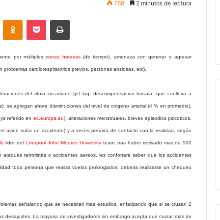
768
2 minutos de lectura
VKontakte
Odnoklassniki
Pocket
Imprimir
mente por múltiples
zonas horarias
(de tiempo), amenaza con generar o agravar
 problemas cardiorespiratorios previos, personas ansiosas, etc).
teraciones del ritmo circadiano (jet lag, descompensacion horaria, que conlleva a
s), se agregan ahora disminuciones del nivel de oxigeno arterial (4 % en promedio),
eys referido en
ec.europa.eu
), alteraciones menstruales, breves episodios psicoticos,
el avion sufra un accidente) y a veces perdida de contacto con la realidad, según
ly
lider del
Liverpool John Moores University
team, tras haber revisado mas de 500
n ataques terroristas o accidentes aereos, les confortará saber que los accidentes
lidad toda persona que realiza vuelos prolongados, deberia realizarse un chequeo
blemas señalando que se necesitan mas estudios, enfatizando que si se cruzan 2
os desajustes. La mayoria de investigadores sin embargo acepta que cruzar mas de