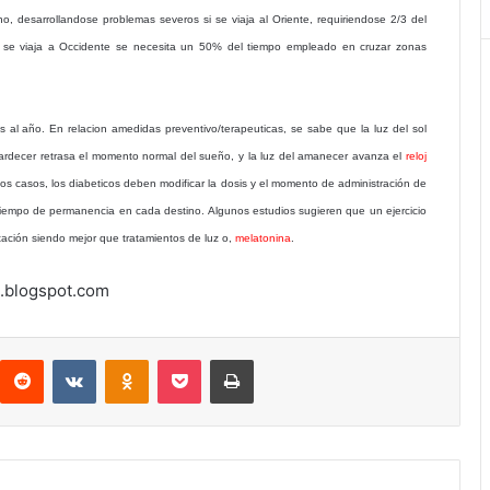
, desarrollandose problemas severos si se viaja al Oriente, requiriendose 2/3 del
i se viaja a Occidente se necesita un 50% del tiempo empleado en cruzar zonas
 al año. En relacion amedidas preventivo/terapeuticas, se sabe que la luz del sol
 atardecer retrasa el momento normal del sueño, y la luz del amanecer avanza el
reloj
s casos, los diabeticos deben modificar la dosis y el momento de administración de
tiempo de permanencia en cada destino. Algunos estudios sugieren que un ejercicio
tación siendo mejor que tratamientos de luz o,
melatonina
.
.blogspot.com
interest
Reddit
VKontakte
Odnoklassniki
Pocket
Imprimir