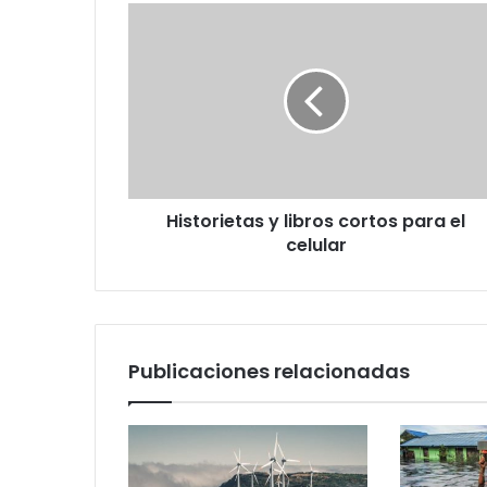
Historietas
y
libros
cortos
para
el
celular
Historietas y libros cortos para el
celular
Publicaciones relacionadas