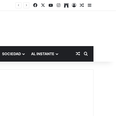
Facebook
X
YouTube
Instagram
Archive
Acceso
Publicación al a
Barra lateral
Publicación al aza
Buscar por
SOCIEDAD
AL INSTANTE