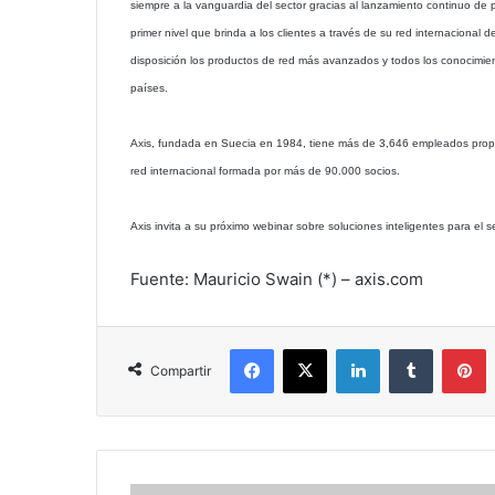
siempre a la vanguardia del sector gracias al lanzamiento continuo de 
primer nivel que brinda a los clientes a través de su red internacional 
disposición los productos de red más avanzados y todos los conocimie
países.
Axis, fundada en Suecia en 1984, tiene más de 3,646 empleados prop
red internacional formada por más de 90.000 socios.
Axis invita a su próximo webinar sobre soluciones inteligentes para el 
Fuente: Mauricio Swain (*) – axis.com
Facebook
X
LinkedIn
Tumblr
P
Compartir
Mejora