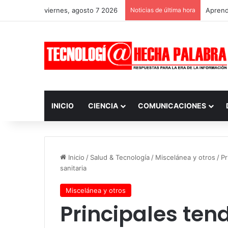
viernes, agosto 7 2026
Noticias de última hora
Aprendi
INICIO
CIENCIA
COMUNICACIONES
Inicio
/
Salud & Tecnología
/
Miscelánea y otros
/
Pr
sanitaria
Miscelánea y otros
Principales ten