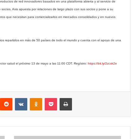
productos de red innovadores basados en una plataforma abierta y al servicio de
de socios. Axis apuesta por relaciones de largo plazo con sus socios y pone a su
ntos que necesitan para comercializarlos en mercados consolidados y en nuevos
ios repartidos en más de 50 países de todo el mundo y cuenta con el apoyo de una
sector salud el próximo 13 de mayo a las 11:00 CDT. Regístro:
https://bit.ly/2zcxk2e
interest
Reddit
VKontakte
Odnoklassniki
Pocket
Imprimir
IBM