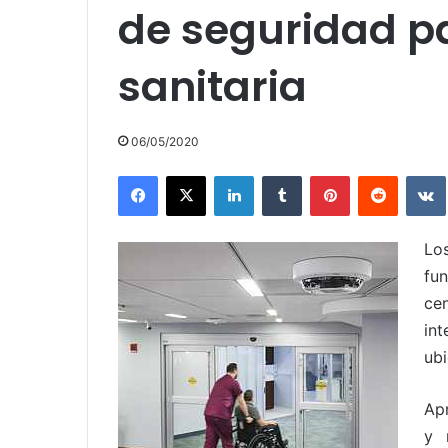
de seguridad pa
sanitaria
06/05/2020
Facebook
X
LinkedIn
Tumblr
Pinterest
Reddit
Lo
fu
ce
in
ubi
Ap
y 