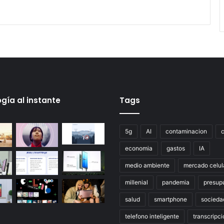
3
gía al instante
Tags
5g
AI
contaminacion
economia
gastos
IA
medio ambiente
mercado celul
millenial
pandemia
presup
salud
smartphone
socieda
telefono inteligente
transcripci