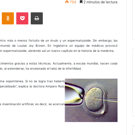
754
2 minutos de lectura
VKontakte
Odnoklassniki
Pocket
Imprimir
ntro más o menos fortuito de un óvulo y un espermatozoide. Sin embargo, las
 mundo de Louise Joy Brown. En Inglaterra un equipo de médicos provocó
un espermatozoide, abriendo así un nuevo capítulo en la historia de la medicina.
cimientos gracias a estas técnicas. Actualmente, a escala mundial, nacen cada
, al extenderse, ha erosionado el tabú de la infertilidad.
orma espontánea. Si no se logra tras haberlo
cializado", explica la doctora Amparo Ruiz,
a inseminación artificial, es decir, se acercan