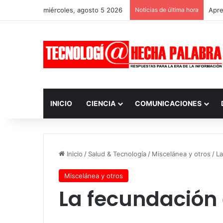
miércoles, agosto 5 2026
Noticias de última hora
Apre
INICIO
CIENCIA
COMUNICACIONES
Inicio
/
Salud & Tecnología
/
Miscelánea y otros
/
La
Miscelánea y otros
La fecundación 