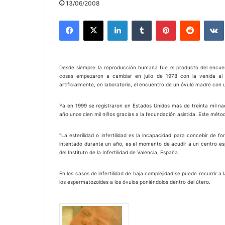
13/06/2008
Facebook
X
LinkedIn
Tumblr
Pinterest
Reddit
Desde siempre la reproducción humana fue el producto del encue
cosas empezaron a cambiar en julio de 1978 con la venida al
artificialmente, en laboratorio, el encuentro de un óvulo madre con 
Ya en 1999 se registraron en Estados Unidos más de treinta mil na
año unos cien mil niños gracias a la fecundación asistida. Este método
"La esterilidad o infertilidad es la incapacidad para concebir de f
intentado durante un año, es el momento de acudir a un centro espe
del Instituto de la Infertilidad de Valencia, España.
En los casos de infertilidad de baja complejidad se puede recurrir a l
los espermatozoides a los óvulos poniéndolos dentro del útero.