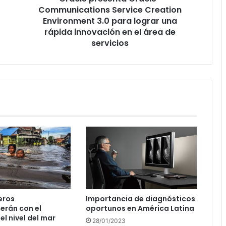
una
Communications Service Creation
rápida
Environment 3.0 para lograr una
innovación
rápida innovación en el área de
en
servicios
el
área
de
servicios
eros
Importancia de diagnósticos
erán con el
oportunos en América Latina
l nivel del mar
28/01/2023