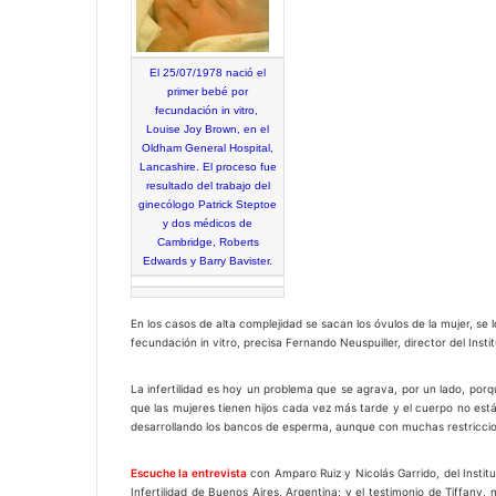
El 25/07/1978 nació el
primer bebé por
fecundación in vitro,
Louise Joy Brown, en el
Oldham General Hospital,
Lancashire. El proceso fue
resultado del trabajo del
ginecólogo Patrick Steptoe
y dos médicos de
Cambridge, Roberts
Edwards y Barry Bavister.
En los casos de alta complejidad se sacan los óvulos de la mujer, se l
fecundación in vitro, precisa Fernando Neuspuiller, director del Insti
La infertilidad es hoy un problema que se agrava, por un lado, porq
que las mujeres tienen hijos cada vez más tarde y el cuerpo no est
desarrollando los bancos de esperma, aunque con muchas restriccion
Escuche la entrevista
con Amparo Ruiz y Nicolás Garrido, del Institut
Infertilidad de Buenos Aires, Argentina; y el testimonio de Tiffany