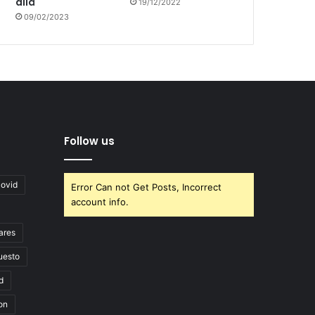
allá
19/12/2022
09/02/2023
Follow us
covid
Error Can not Get Posts, Incorrect
account info.
ares
uesto
d
on