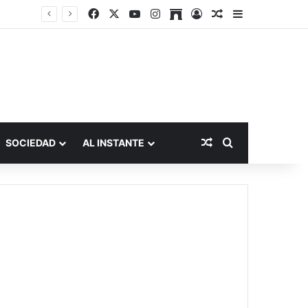
Facebook
X
YouTube
Instagram
Archive
Acceso
Publicación al a
Barra lateral
Publicación al aza
Buscar por
SOCIEDAD
AL INSTANTE