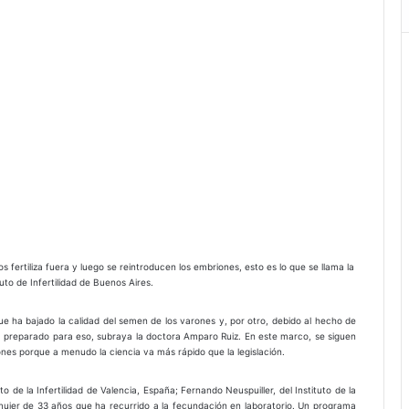
os fertiliza fuera y luego se reintroducen los embriones, esto es lo que se llama la
tuto de Infertilidad de Buenos Aires.
ue ha bajado la calidad del semen de los varones y, por otro, debido al hecho de
á preparado para eso, subraya la doctora Amparo Ruiz. En este marco, se siguen
es porque a menudo la ciencia va más rápido que la legislación.
o de la Infertilidad de Valencia, España; Fernando Neuspuiller, del Instituto de la
, mujer de 33 años que ha recurrido a la fecundación en laboratorio. Un programa