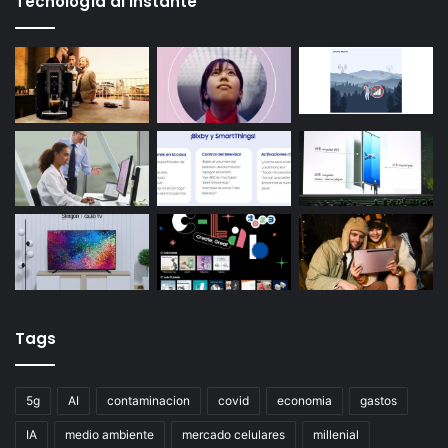
Tecnología al instante
Tags
5g
AI
contaminacion
covid
economia
gastos
IA
medio ambiente
mercado celulares
millenial