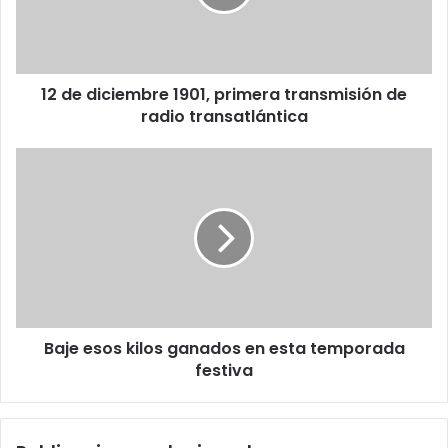
transmisión
de
radio
transatlántica
12 de diciembre 1901, primera transmisión de
radio transatlántica
Baje
esos
kilos
ganados
en
esta
temporada
festiva
Baje esos kilos ganados en esta temporada
festiva