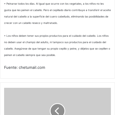
• Peinarse todos los días. Al igual que ocurre con los vegetales, a los niños no les
gusta que les peinen el cabello. Pero el cepillado diario contribuye a transferir el aceite
natural del cabello a la superficie del cuero cabelludo, eliminando las posibilidades de
crecer con un cabello reseco y maltratado.
• Los niños deben tener sus propios productos para el cuidado del cabello. Los niños
no deben usar el champú del adulto, ni tampoco sus productos para el cuidado del
cabello. Asegúrese de que tengan su propio cepillo y peine, y déjelos que se cepillen o
peinen el cabello siempre que sea posible.
Fuente: chetumail.com
12
de
diciembre
1901,
primera