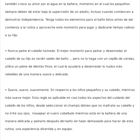
también crece su amor por el agua en la bañera, momento en el cual los pequeños
siempre deben de estar bajo la supervisión de un adulto, incluso cuando comiencen a
demostrar independencia. Tenga todos los elementos para el baño listos antes de dar
comienzo a la rutina y aproveche este momento para jugar y dedicarle tiempo valioso
a su hijo.
• Nunca peine el cabello húmedo. El mejor momento para peinar y desenredar el
cabello de su hijo es recién salido del baño … pero no lo haga con un cepillo de cerdas,
utilice un peine de dientes finos, el cual le ayudará a desenredar lo nudos más
rebeldes de una manera suave y delicada.
• Suave, suave, suavemente. En respecto a los niños pequeños y su cabello, mientras
más suave mejor. Esta regla es aplicable en casi todos los aspectos del cuidado del
cabello de los niños, desde seleccionar el champú idóneo que no maltrate su cabello y
no irrite sus ojos, masajear el cuero cabelludo mientras está en la bañera de una
manera delicada y peinarlo después del baño sin halar demasiado para hacer de esta
rutina, una experiencia divertida y en equipo.