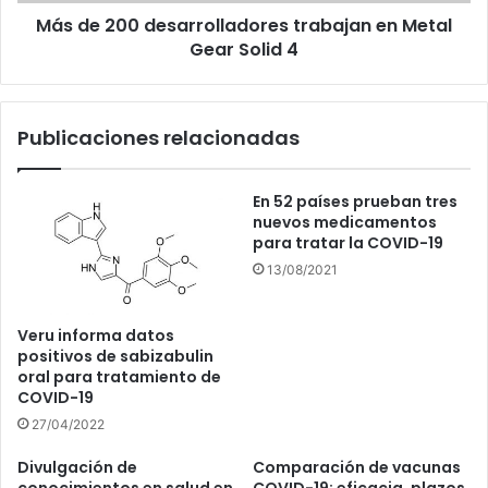
Más de 200 desarrolladores trabajan en Metal
4
Gear Solid 4
Publicaciones relacionadas
En 52 países prueban tres
nuevos medicamentos
para tratar la COVID-19
13/08/2021
Veru informa datos
positivos de sabizabulin
oral para tratamiento de
COVID-19
27/04/2022
Divulgación de
Comparación de vacunas
conocimientos en salud en
COVID-19: eficacia, plazos,