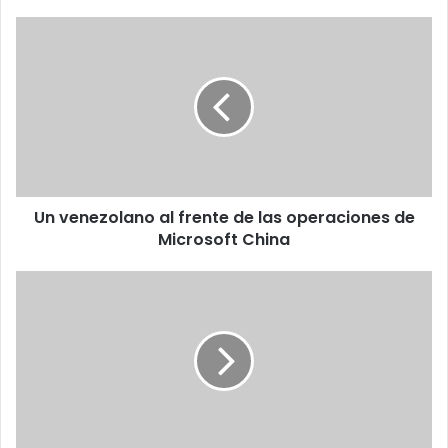
Un
venezolano
al
frente
de
las
operaciones
de
Microsoft
Un venezolano al frente de las operaciones de
China
Microsoft China
Más
de
200
desarrolladores
trabajan
en
Metal
Gear
Solid