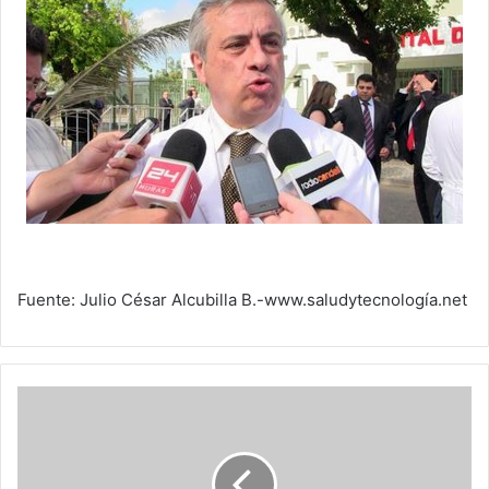
Fuente: Julio César Alcubilla B.-www.saludytecnología.net
Historia
breve
de
la
gastronomía