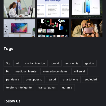
Tags
5g
AI
contaminacion
covid
economia
gastos
IA
medio ambiente
mercado celulares
millenial
pandemia
presupuesto
salud
smartphone
sociedad
telefono inteligente
transcripcion
ucrania
Follow us