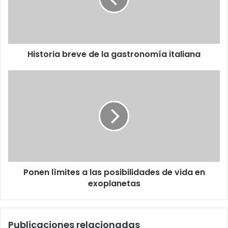
italiana
Historia breve de la gastronomía italiana
Ponen
lìmites
a
las
posibilidades
de
vida
en
exoplanetas
Ponen lìmites a las posibilidades de vida en
exoplanetas
Publicaciones relacionadas