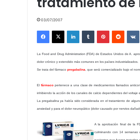
tratamiento de 
03/07/2007
Facebook
X
LinkedIn
Tumblr
Pinterest
Reddit
La Food and Drug Administration (FDA) de Estados Unidos de A. aprob
dolor crónico y extendido más comunes en los países industrializados.
Se trata del fármaco
pregabalina
, que será comercializado bajo el no
El
fármaco
pertenece a una clase de medicamentos llamados anticonvu
inhibiendo la acción de los canales de calcio dependientes del voltaje 
La pregabalina ya había sido considerada en el tratamiento de alguno
ansiedad y para el dolor neuropático (dolor causado por nervios dañad
A la aprobación final de la F
culminando con 14 semanas de 
pacientes que fueron tratados 