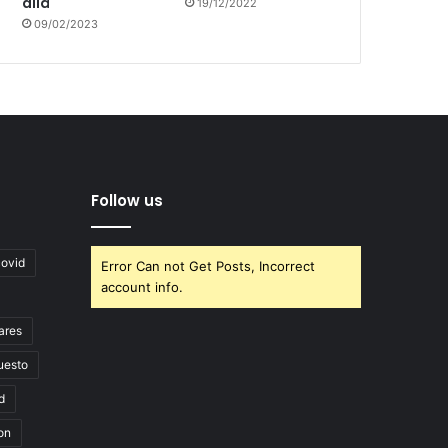
allá
19/12/2022
09/02/2023
Follow us
covid
Error Can not Get Posts, Incorrect
account info.
ares
uesto
d
on