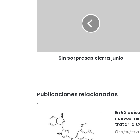
sorpresas
cierra
junio
Sin sorpresas cierra junio
Publicaciones relacionadas
En 52 país
nuevos me
tratar la 
13/08/2021