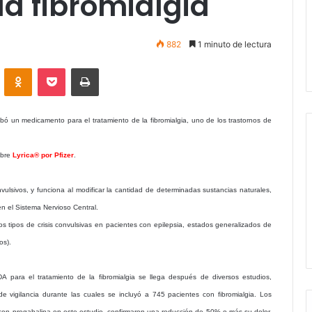
la fibromialgia
882
1 minuto de lectura
VKontakte
Odnoklassniki
Pocket
Imprimir
ó un medicamento para el tratamiento de la fibromialgia, uno de los trastornos de
mbre
Lyrica® por Pfizer
.
lsivos, y funciona al modificar la cantidad de determinadas sustancias naturales,
en el Sistema Nervioso Central.
s tipos de crisis convulsivas en pacientes con epilepsia, estados generalizados de
os).
DA para el tratamiento de la fibromialgia se llega después de diversos estudios,
vigilancia durante las cuales se incluyó a 745 pacientes con fibromialgia. Los
con pregabalina en este estudio, confirmaron una reducción de 50% o más su dolor,