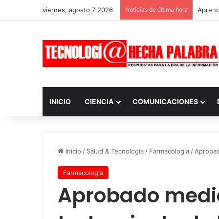
viernes, agosto 7 2026
Noticias de última hora
Aprendi
INICIO
CIENCIA
COMUNICACIONES
Inicio
/
Salud & Tecnología
/
Farmacología
/
Aprobad
Farmacología
Aprobado medi