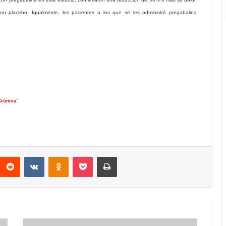
ron placebo. Igualmente, los pacientes a los que se les administró pregabalina
Crónica
"
interest
Reddit
VKontakte
Odnoklassniki
Pocket
Imprimir
Fibromialgia