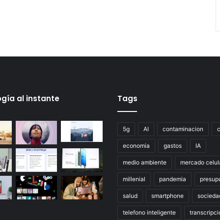
gía al instante
Tags
5g
AI
contaminacion
economia
gastos
IA
medio ambiente
mercado celul
millenial
pandemia
presup
salud
smartphone
socieda
telefono inteligente
transcripci