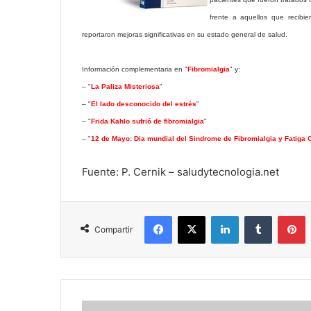
frente a aquellos que recibie
reportaron mejoras significativas en su estado general de salud.
Información complementaria en "
Fibromialgia
" y:
– "
La Paliza Misteriosa
"
– "
El lado desconocido del estrés
"
– "
Frida Kahlo sufrió de fibromialgia
"
– "
12 de Mayo: Dia mundial del Sindrome de Fibromialgia y Fatiga 
Fuente: P. Cernik – saludytecnologia.net
Facebook
X
LinkedIn
Tumblr
P
Compartir
Sin