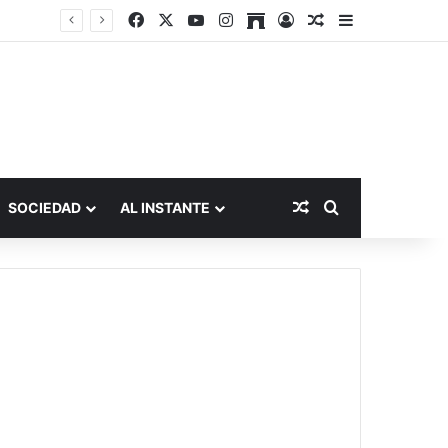
Facebook
X
YouTube
Instagram
Archive
Acceso
Publicación al a
Barra lateral
Publicación al aza
Buscar por
SOCIEDAD
AL INSTANTE