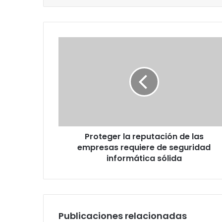
Proteger
la
reputación
de
las
empresas
requiere
de
seguridad
Proteger la reputación de las
informática
sólida
empresas requiere de seguridad
informática sólida
Publicaciones relacionadas