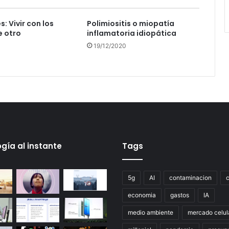
: Vivir con los
Polimiositis o miopatía
e otro
inflamatoria idiopática
19/12/2020
gía al instante
Tags
5g
AI
contaminacion
economia
gastos
IA
medio ambiente
mercado celul