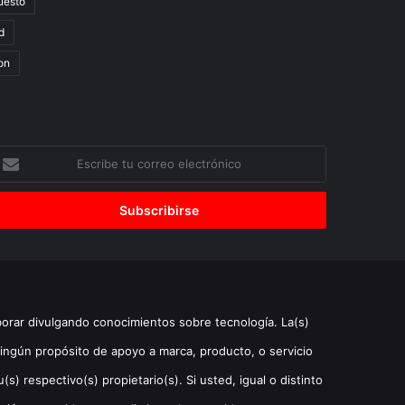
uesto
d
on
scribe
u
orreo
lectrónico
borar divulgando conocimientos sobre tecnología. La(s)
ingún propósito de apoyo a marca, producto, o servicio
) respectivo(s) propietario(s). Si usted, igual o distinto