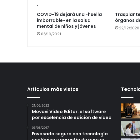
COVID-19 dejará una «huella
Trasplantes
imborrable» en la salud
órganos d
mental de niños y jóvenes
22/12/2020
06/10/2021
Artículos más vistos
Tecnolo
21/06/2022
Movavi Video Editor: el software
por excelencia de edición de vídeo
05/08/2017
Envasado seguro con tecnología
ecológica y garantía de pureza