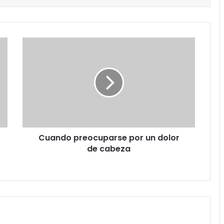
Cuando
preocuparse
por
un
dolor
de
cabeza
Cuando preocuparse por un dolor
de cabeza