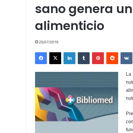
sano genera un
alimenticio
25/07/2019
Facebook
X
LinkedIn
Tumblr
Pinterest
Reddit
La
nu
ali
nut
Pre
com
fun