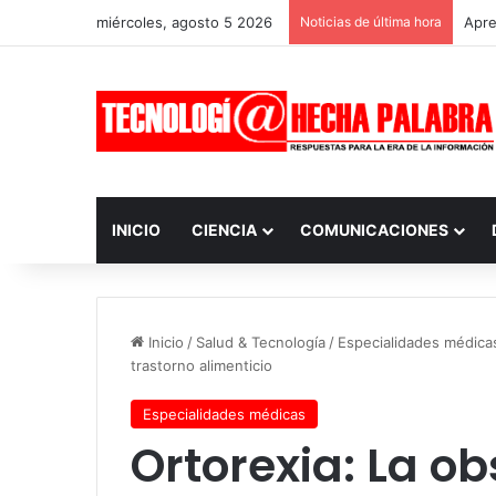
miércoles, agosto 5 2026
Noticias de última hora
Apre
INICIO
CIENCIA
COMUNICACIONES
Inicio
/
Salud & Tecnología
/
Especialidades médica
trastorno alimenticio
Especialidades médicas
Ortorexia: La o