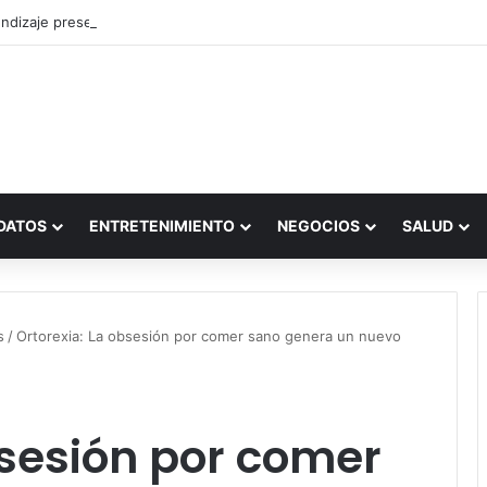
ndizaje presencial vs. por internet
DATOS
ENTRETENIMIENTO
NEGOCIOS
SALUD
s
/
Ortorexia: La obsesión por comer sano genera un nuevo
bsesión por comer