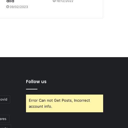
allá
19/12/2022
09/02/2023
Follow us
covid
Error Can not Get Posts, Incorrect
account info.
ares