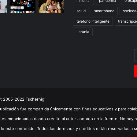
millenial
pandemia
presup
salud
smartphone
socieda
telefono inteligente
transcripci
ucrania
E
t
c
e
ht 2005-2022 Tschernig'
publicación fue compartida únicamente con fines educativos y para cola
tes mencionadas dando crédito al autor anotado en la fuente. No hay n
de este contenido. Todos los derechos y créditos están reservados a su(s