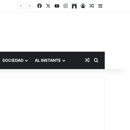
Facebook
X
YouTube
Instagram
Archive
Acceso
Publicación al a
Barra lateral
Publicación al aza
Buscar por
SOCIEDAD
AL INSTANTE