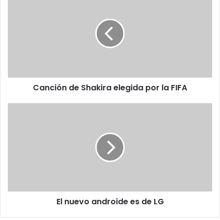
de
Shakira
elegida
por
la
FIFA
Canción de Shakira elegida por la FIFA
El
nuevo
androide
es
de
LG
El nuevo androide es de LG