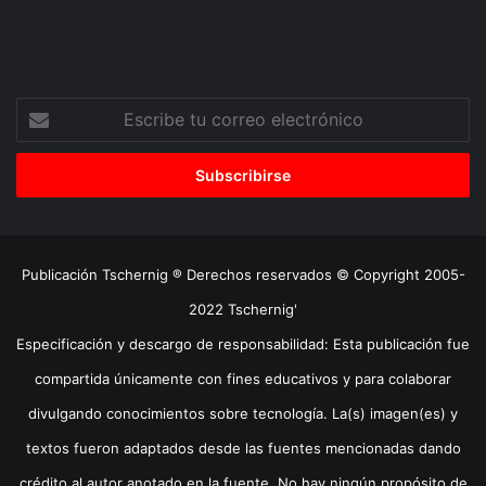
Escribe
tu
correo
electrónico
Publicación Tschernig ® Derechos reservados © Copyright 2005-
2022 Tschernig'
Especificación y descargo de responsabilidad: Esta publicación fue
compartida únicamente con fines educativos y para colaborar
divulgando conocimientos sobre tecnología. La(s) imagen(es) y
textos fueron adaptados desde las fuentes mencionadas dando
crédito al autor anotado en la fuente. No hay ningún propósito de