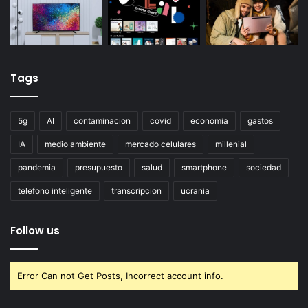
Tags
5g
AI
contaminacion
covid
economia
gastos
IA
medio ambiente
mercado celulares
millenial
pandemia
presupuesto
salud
smartphone
sociedad
telefono inteligente
transcripcion
ucrania
Follow us
Error Can not Get Posts, Incorrect account info.