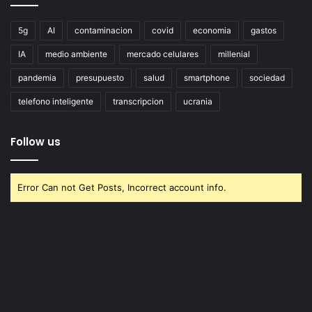
5g
AI
contaminacion
covid
economia
gastos
IA
medio ambiente
mercado celulares
millenial
pandemia
presupuesto
salud
smartphone
sociedad
telefono inteligente
transcripcion
ucrania
Follow us
Error Can not Get Posts, Incorrect account info.