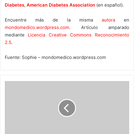
Diabetes
,
American Diabetes Association
(en español).
Encuentre más de la misma
autora
en
mondomedico.wordpress.com
. Artículo amparado
mediante
Licencia Creative Commons Reconocimiento
2.5
.
Fuente: Sophie – mondomedico.wordpress.com
Bulimia:
La
enfermedad
oculta