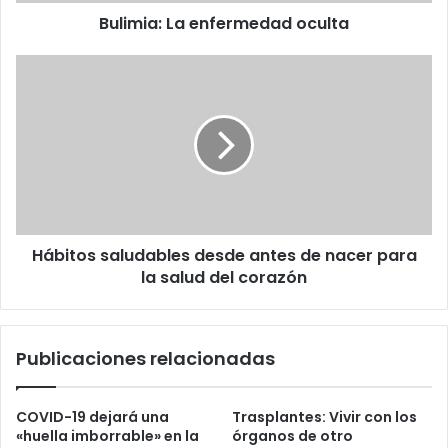
Bulimia: La enfermedad oculta
Hábitos
saludables
desde
antes
de
nacer
para
la
salud
Hábitos saludables desde antes de nacer para
del
corazón
la salud del corazón
Publicaciones relacionadas
COVID-19 dejará una
Trasplantes: Vivir con los
«huella imborrable» en la
órganos de otro