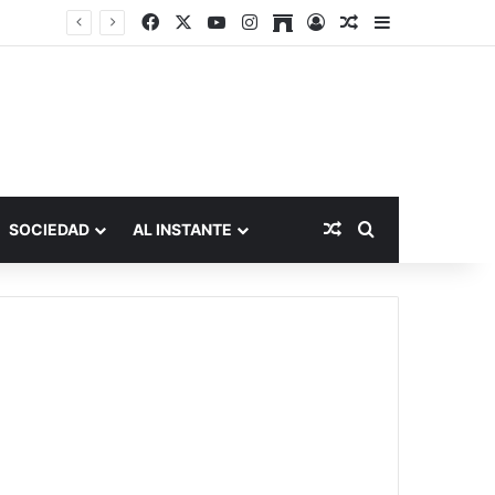
Facebook
X
YouTube
Instagram
Archive
Acceso
Publicación al a
Barra lateral
Publicación al aza
Buscar por
SOCIEDAD
AL INSTANTE