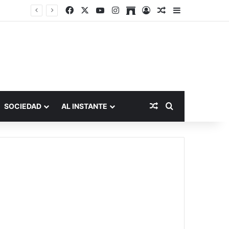
Facebook
X
YouTube
Instagram
Archive
Acceso
Publicación al a
Barra lateral
Publicación al aza
Buscar por
SOCIEDAD
AL INSTANTE