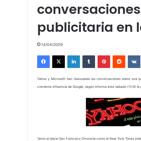
conversaciones
publicitaria en 
14/04/2009
Facebook
X
LinkedIn
Tumblr
Pinterest
Reddit
Yahoo y Microsoft han reanudado las conversaciones sobre una posib
creciente influencia de Google, según informa este sábado (11/4) la 
Tanto el diario San Francisco Chronicle como el New York Times in