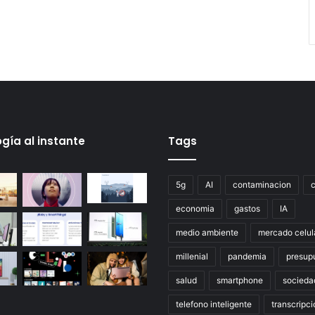
gía al instante
Tags
5g
AI
contaminacion
economia
gastos
IA
medio ambiente
mercado celul
millenial
pandemia
presup
salud
smartphone
socieda
telefono inteligente
transcripci