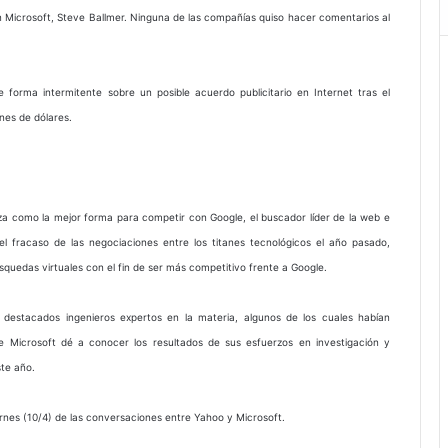
 Microsoft, Steve Ballmer. Ninguna de las compañías quiso hacer comentarios al
orma intermitente sobre un posible acuerdo publicitario en Internet tras el
ones de dólares.
nza como la mejor forma para competir con Google, el buscador líder de la web e
el fracaso de las negociaciones entre los titanes tecnológicos el año pasado,
quedas virtuales con el fin de ser más competitivo frente a Google.
y destacados ingenieros expertos en la materia, algunos de los cuales habían
 Microsoft dé a conocer los resultados de sus esfuerzos en investigación y
te año.
viernes (10/4) de las conversaciones entre Yahoo y Microsoft.