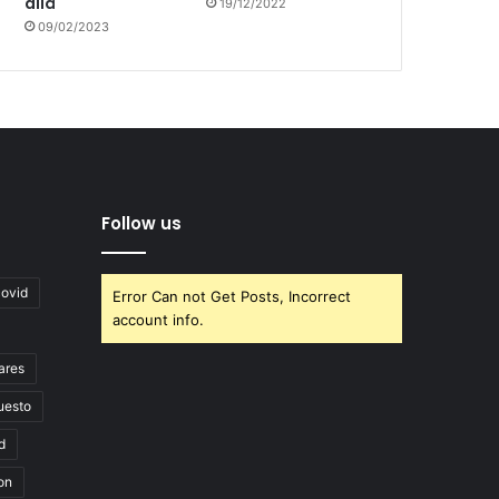
allá
19/12/2022
09/02/2023
Follow us
covid
Error Can not Get Posts, Incorrect
account info.
ares
uesto
d
on