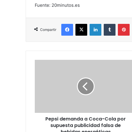
Fuente: 20minutos.es
Facebook
X
LinkedIn
Tumblr
P
Compartir
Pepsi
demanda
a
Coca-
Cola
por
supuesta
publicidad
falsa
Pepsi demanda a Coca-Cola por
de
bebidas
supuesta publicidad falsa de
energéticas
bebidas energéticas