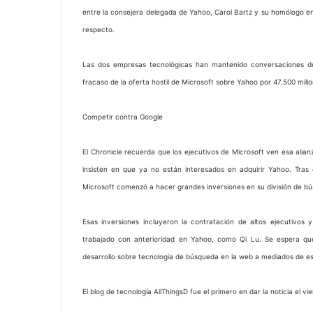
entre la consejera delegada de Yahoo, Carol Bartz y su homólogo en
respecto.
Las dos empresas tecnológicas han mantenido conversaciones de f
fracaso de la oferta hostil de Microsoft sobre Yahoo por 47.500 mill
Competir contra Google
El Chronicle recuerda que los ejecutivos de Microsoft ven esa alia
insisten en que ya no están interesados en adquirir Yahoo. Tras 
Microsoft comenzó a hacer grandes inversiones en su división de bús
Esas inversiones incluyeron la contratación de altos ejecutivos 
trabajado con anterioridad en Yahoo, como Qi Lu. Se espera que
desarrollo sobre tecnología de búsqueda en la web a mediados de es
El blog de tecnología AllThingsD fue el primero en dar la noticia el 