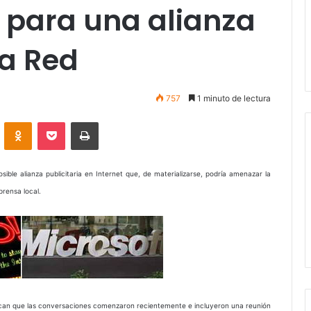
 para una alianza
la Red
757
1 minuto de lectura
VKontakte
Odnoklassniki
Pocket
Imprimir
le alianza publicitaria en Internet que, de materializarse, podría amenazar la
prensa local.
dican que las conversaciones comenzaron recientemente e incluyeron una reunión