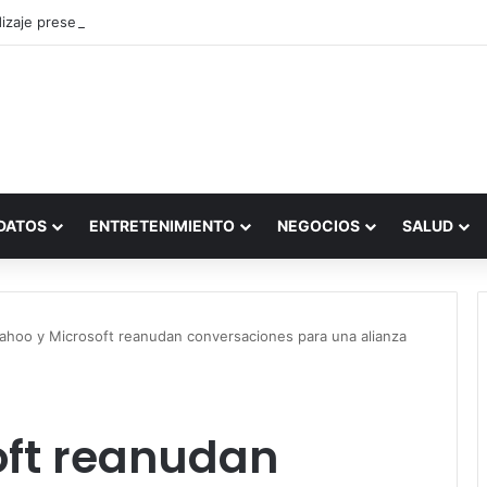
zaje presencial vs. por internet
DATOS
ENTRETENIMIENTO
NEGOCIOS
SALUD
ahoo y Microsoft reanudan conversaciones para una alianza
oft reanudan