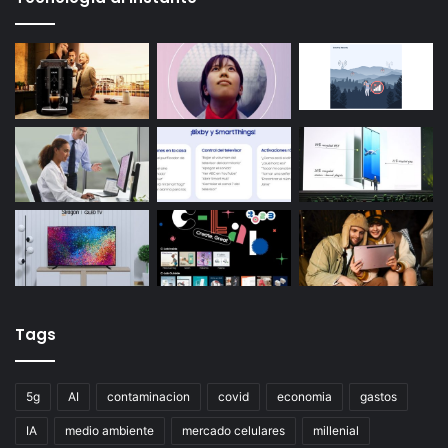
Tags
5g
AI
contaminacion
covid
economia
gastos
IA
medio ambiente
mercado celulares
millenial