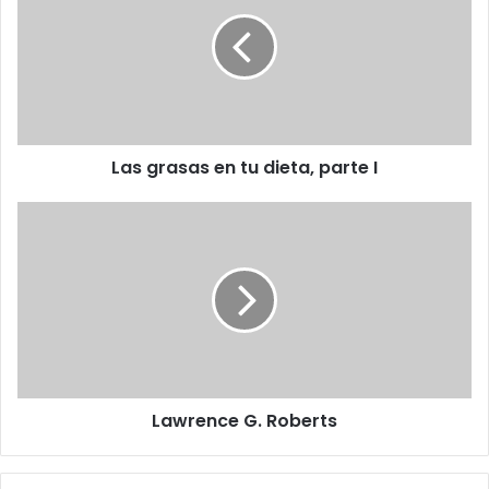
en
tu
dieta,
parte
I
Las grasas en tu dieta, parte I
Lawrence
G.
Roberts
Lawrence G. Roberts