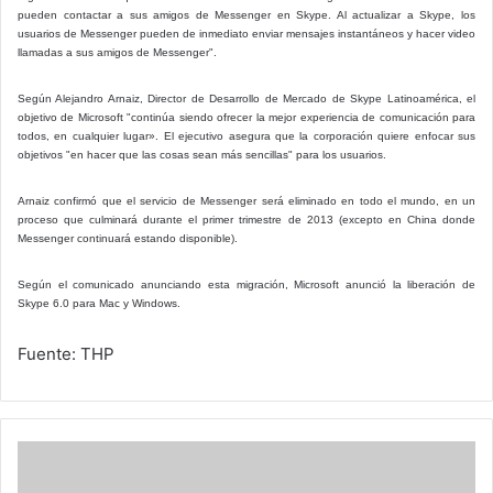
pueden contactar a sus amigos de Messenger en Skype. Al actualizar a Skype, los
usuarios de Messenger pueden de inmediato enviar mensajes instantáneos y hacer video
llamadas a sus amigos de Messenger".
Según Alejandro Arnaiz, Director de Desarrollo de Mercado de Skype Latinoamérica, el
objetivo de Microsoft "continúa siendo ofrecer la mejor experiencia de comunicación para
todos, en cualquier lugar». El ejecutivo asegura que la corporación quiere enfocar sus
objetivos "en hacer que las cosas sean más sencillas" para los usuarios.
Arnaiz confirmó que el servicio de Messenger será eliminado en todo el mundo, en un
proceso que culminará durante el primer trimestre de 2013 (excepto en China donde
Messenger continuará estando disponible).
Según el comunicado anunciando esta migración, Microsoft anunció la liberación de
Skype 6.0 para Mac y Windows.
Fuente: THP
Las
grasas