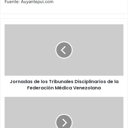
Fuente: Auyantepui.com
Jornadas
de
los
Tribunales
Disciplinarios
de
la
Federación
Médica
Jornadas de los Tribunales Disciplinarios de la
Venezolana
Federación Médica Venezolana
Para
optimizar
servicio
en
linea