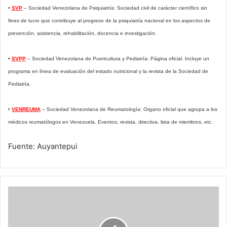
•
SVP
– Sociedad Venezolana de Psiquiatría: Sociedad civil de carácter científico sin
fines de lucro que contribuye al progreso de la psiquiatría nacional en los aspectos de
prevención, asistencia, rehabilitación, docencia e investigación.
•
SVPP
– Sociedad Venezolana de Puericultura y Pediatría: Página oficial. Incluye un
programa en línea de evaluación del estado nutricional y la revista de la Sociedad de
Pediatría.
•
VENREUMA
– Sociedad Venezolana de Reumatología: Organo oficial que agrupa a los
médicos reumatólogos en Venezuela. Eventos, revista, directiva, lista de miembros, etc.
Fuente: Auyantepui
Información
básica
de
primeros