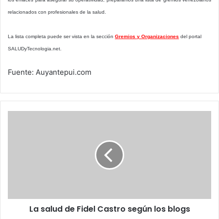
relacionados con profesionales de la salud.
La lista completa puede ser vista en la sección
Gremios y Organizaciones
del portal
SALUDyTecnologia.net.
Fuente: Auyantepui.com
La
salud
de
Fidel
Castro
según
los
blogs
La salud de Fidel Castro según los blogs