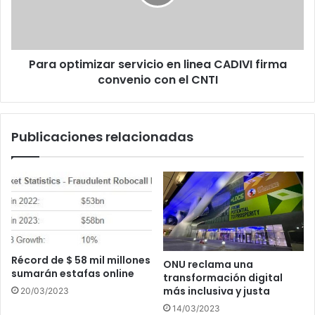
CADIVI
firma
convenio
con
Para optimizar servicio en linea CADIVI firma
el
CNTI
convenio con el CNTI
Publicaciones relacionadas
Récord de $ 58 mil millones
ONU reclama una
sumarán estafas online
transformación digital
más inclusiva y justa
20/03/2023
14/03/2023