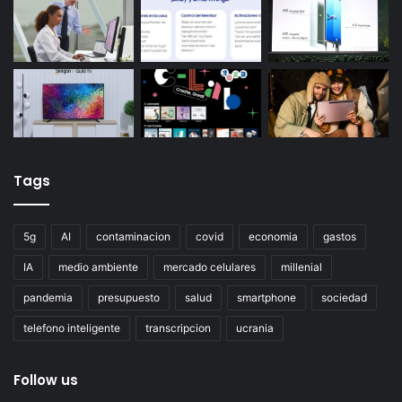
Tags
5g
AI
contaminacion
covid
economia
gastos
IA
medio ambiente
mercado celulares
millenial
pandemia
presupuesto
salud
smartphone
sociedad
telefono inteligente
transcripcion
ucrania
Follow us