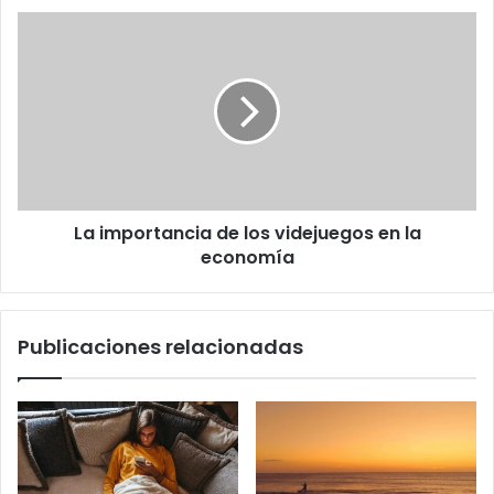
La
importancia
de
los
videjuegos
en
la
economía
La importancia de los videjuegos en la
economía
Publicaciones relacionadas