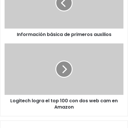
auxilios
Información básica de primeros auxilios
Logitech
logra
el
top
100
con
dos
web
cam
Logitech logra el top 100 con dos web cam en
en
Amazon
Amazon