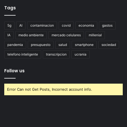
Tags
5g
AI
contaminacion
covid
economia
gastos
IA
medio ambiente
mercado celulares
millenial
pandemia
presupuesto
salud
smartphone
sociedad
telefono inteligente
transcripcion
ucrania
Follow us
Error Can not Get Posts, Incorrect account info.