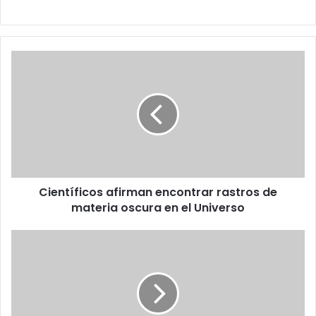
Científicos
afirman
encontrar
rastros
de
materia
oscura
en
el
Científicos afirman encontrar rastros de
Universo
materia oscura en el Universo
'Adán',
el
primer
robot
científico