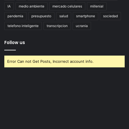
IA
medio ambiente
mercado celulares
millenial
pandemia
presupuesto
salud
smartphone
sociedad
telefono inteligente
transcripcion
ucrania
Follow us
Error Can not Get Posts, Incorrect account info.