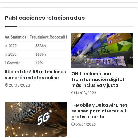
expectativas
de
Publicaciones relacionadas
la
propia
compañía
Récord de $ 58 mil millones
ONU reclama una
sumarán estafas online
transformación digital
más inclusiva y justa
20/03/2023
14/03/2023
T‑Mobile y Delta Air Lines
se unen para ofrecer wifi
gratis a bordo
05/01/2023