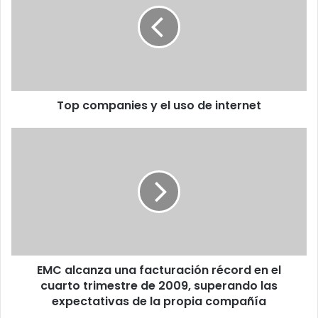
el
uso
de
internet
Top companies y el uso de internet
EMC
alcanza
una
facturación
récord
en
el
cuarto
trimestre
EMC alcanza una facturación récord en el
de
2009,
cuarto trimestre de 2009, superando las
superando
expectativas de la propia compañía
las