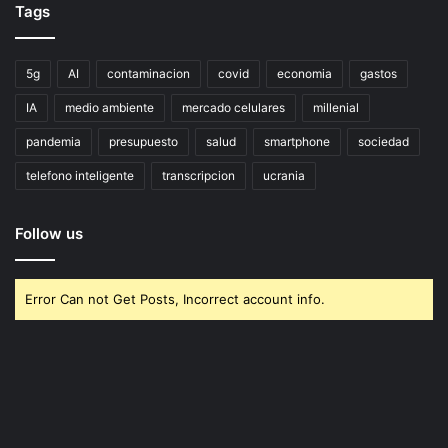
Tags
5g
AI
contaminacion
covid
economia
gastos
IA
medio ambiente
mercado celulares
millenial
pandemia
presupuesto
salud
smartphone
sociedad
telefono inteligente
transcripcion
ucrania
Follow us
Error Can not Get Posts, Incorrect account info.