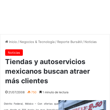
Inicio
/
Negocios & Tecnología
/
Reporte Bursátil
/
Noticias
Noticias
Tiendas y autoservicios
mexicanos buscan atraer
más clientes
21/07/2008
750
1 minuto de lectura
Distrito Federal, México – Con ofertas que
van desde el 30% hasta las mas llamativas