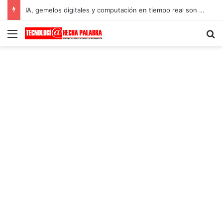
IA, gemelos digitales y computación en tiempo real son las principales tendencias tecnológicas para 2023
Menú
B