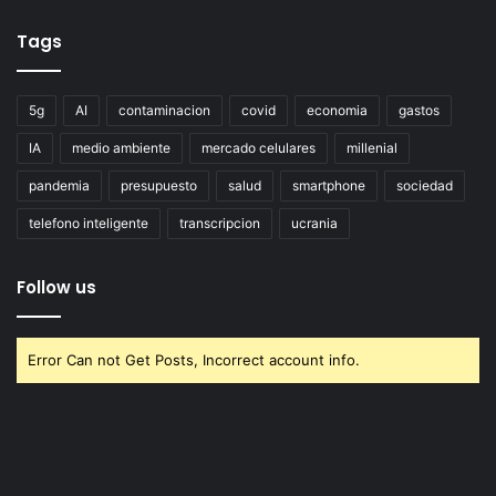
Tags
5g
AI
contaminacion
covid
economia
gastos
IA
medio ambiente
mercado celulares
millenial
pandemia
presupuesto
salud
smartphone
sociedad
telefono inteligente
transcripcion
ucrania
Follow us
Error Can not Get Posts, Incorrect account info.