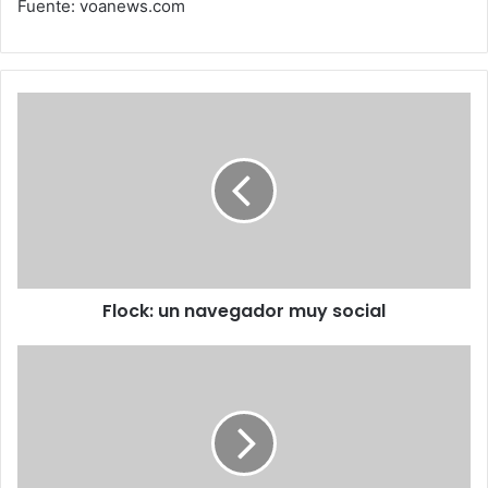
Fuente: voanews.com
Flock:
un
navegador
muy
social
Flock: un navegador muy social
Salchichas
aumentan
riesgo
de
cáncer