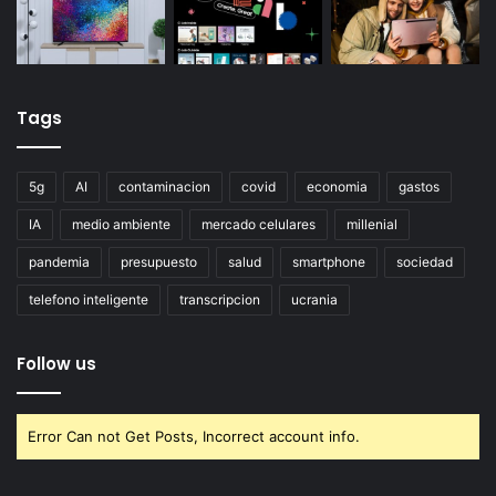
Tags
5g
AI
contaminacion
covid
economia
gastos
IA
medio ambiente
mercado celulares
millenial
pandemia
presupuesto
salud
smartphone
sociedad
telefono inteligente
transcripcion
ucrania
Follow us
Error Can not Get Posts, Incorrect account info.