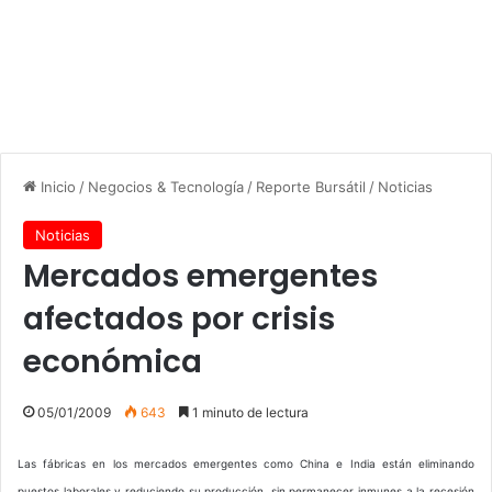
Inicio
/
Negocios & Tecnología
/
Reporte Bursátil
/
Noticias
Noticias
Mercados emergentes
afectados por crisis
económica
05/01/2009
643
1 minuto de lectura
Las fábricas en los mercados emergentes como China e India están eliminando
puestos laborales y reduciendo su producción, sin permanecer inmunes a la recesión