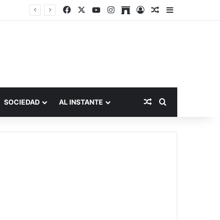
Facebook
X
YouTube
Instagram
Archive
Acceso
Publicación al a
Barra lateral
Publicación al aza
Buscar por
SOCIEDAD
AL INSTANTE