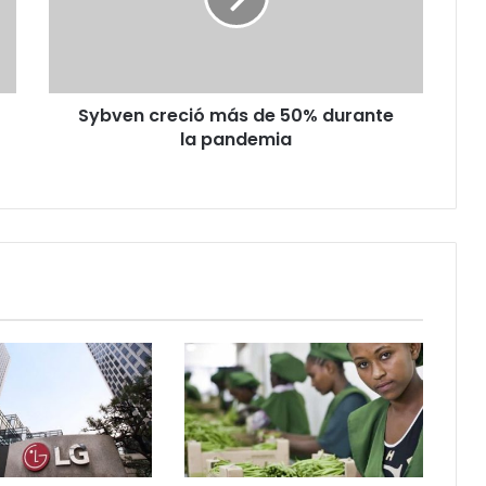
durante
la
pandemia
Sybven creció más de 50% durante
la pandemia