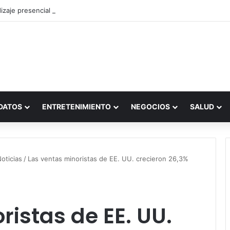
zaje presencial vs. por internet
DATOS
ENTRETENIMIENTO
NEGOCIOS
SALUD
oticias
/
Las ventas minoristas de EE. UU. crecieron 26,3%
ristas de EE. UU.