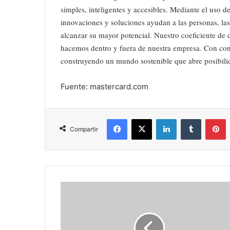
simples, inteligentes y accesibles. Mediante el uso d
innovaciones y soluciones ayudan a las personas, las 
alcanzar su mayor potencial. Nuestro coeficiente de 
hacemos dentro y fuera de nuestra empresa. Con cone
construyendo un mundo sostenible que abre posibilid
Fuente: mastercard.com
Facebook
X
LinkedIn
Tumblr
P
Compartir
Vacuna
AstraZeneca:
no
hay
datos