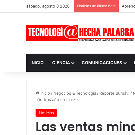
sábado, agosto 8 2026
Noticias de última hora
Aprendi
INICIO
CIENCIA
COMUNICACIONES
Inicio
/
Negocios & Tecnología
/
Reporte Bursátil
/
N
año tras año en marzo
Noticias
Las ventas mino