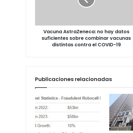
suficientes
sobre
combinar
vacunas
Vacuna AstraZeneca: no hay datos
distintas
contra
suficientes sobre combinar vacunas
el
distintas contra el COVID-19
COVID-
19
Publicaciones relacionadas