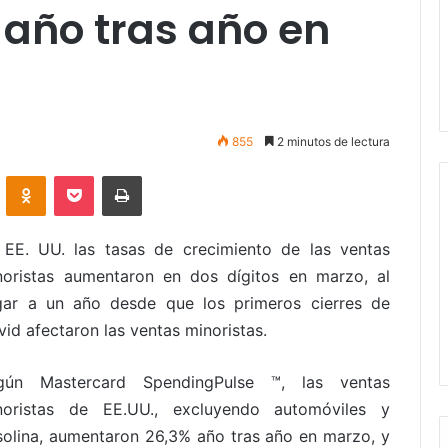
 año tras año en
855
2 minutos de lectura
VKontakte
Odnoklassniki
Pocket
Imprimir
 EE. UU. las tasas de crecimiento de las ventas
noristas aumentaron en dos dígitos en marzo, al
egar a un año desde que los primeros cierres de
id afectaron las ventas minoristas.
gún Mastercard SpendingPulse ™, las ventas
noristas de EE.UU., excluyendo automóviles y
solina, aumentaron 26,3% año tras año en marzo, y