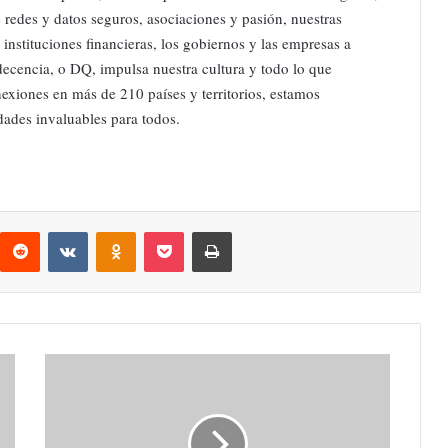
e redes y datos seguros, asociaciones y pasión, nuestras
instituciones financieras, los gobiernos y las empresas a
decencia, o DQ, impulsa nuestra cultura y todo lo que
xiones en más de 210 países y territorios, estamos
ades invaluables para todos.
interest
Reddit
VKontakte
Odnoklassniki
Pocket
Imprimir
Sybven
creció
más
de
50%