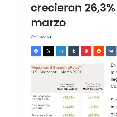
crecieron 26,3%
marzo
21/04/2021
Facebook
X
LinkedIn
Tumblr
Pinterest
Reddit
En
mi
ll
Cov
Se
mi
ga