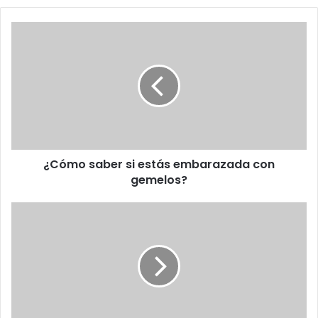
¿Cómo
saber
si
estás
embarazada
con
gemelos?
¿Cómo saber si estás embarazada con
gemelos?
Descubierto
el
genoma
del
hongo
de
la
penicilina