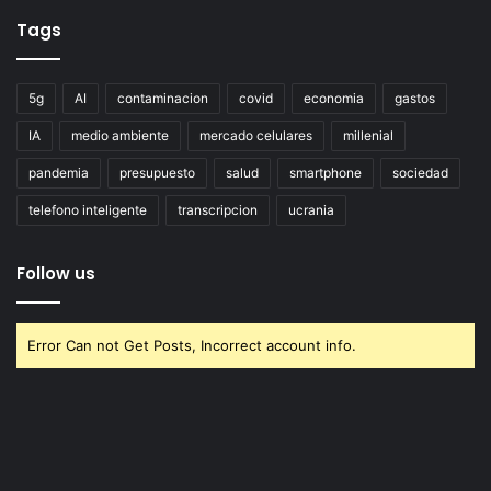
Tags
5g
AI
contaminacion
covid
economia
gastos
IA
medio ambiente
mercado celulares
millenial
pandemia
presupuesto
salud
smartphone
sociedad
telefono inteligente
transcripcion
ucrania
Follow us
Error Can not Get Posts, Incorrect account info.