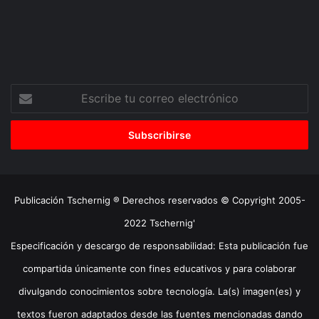
Escribe
tu
correo
electrónico
Publicación Tschernig ® Derechos reservados © Copyright 2005-
2022 Tschernig'
Especificación y descargo de responsabilidad: Esta publicación fue
compartida únicamente con fines educativos y para colaborar
divulgando conocimientos sobre tecnología. La(s) imagen(es) y
textos fueron adaptados desde las fuentes mencionadas dando