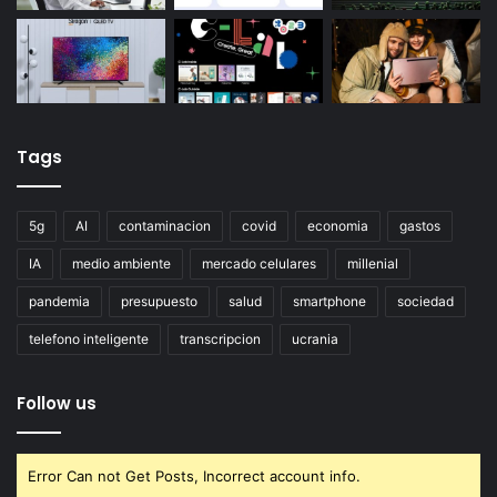
Tags
5g
AI
contaminacion
covid
economia
gastos
IA
medio ambiente
mercado celulares
millenial
pandemia
presupuesto
salud
smartphone
sociedad
telefono inteligente
transcripcion
ucrania
Follow us
Error Can not Get Posts, Incorrect account info.