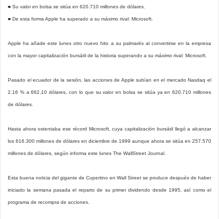
■ Su valor en bolsa se sitúa en 620.710 millones de dólares.
■ De esta forma Apple ha superado a su máximo rival: Microsoft.
Apple ha añade este lunes otro nuevo hito a su palmarés al convertirse en la empresa
con la mayor capitalización bursátil de la historia superando a su máximo rival: Microsoft.
Pasado el ecuador de la sesión, las acciones de Apple subían en el mercado Nasdaq el
2,16 % a 662,10 dólares, con lo que su valor en bolsa se sitúa ya en 620.710 millones
de dólares.
Hasta ahora ostentaba ese récord Microsoft, cuya capitalización bursátil llegó a alcanzar
los 616.300 millones de dólares en diciembre de 1999 aunque ahora se sitúa en 257.570
millones de dólares, según informa este lunes The WallStreet Journal.
Esta buena noticia del gigante de Cupertino en Wall Street se produce después de haber
iniciado la semana pasada el reparto de su primer dividendo desde 1995, así como el
programa de recompra de acciones.