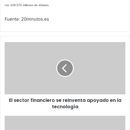
con 229.570 millones de dólares,
Fuente: 20minutos.es
El
sector
financiero
se
reinventa
apoyado
en
la
tecnología
El sector financiero se reinventa apoyado en la
tecnología
Calendario
Maya