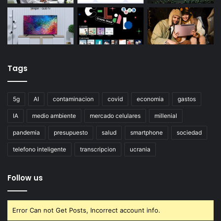
Tags
5g
AI
contaminacion
covid
economia
gastos
IA
medio ambiente
mercado celulares
millenial
pandemia
presupuesto
salud
smartphone
sociedad
telefono inteligente
transcripcion
ucrania
Follow us
Error Can not Get Posts, Incorrect account info.