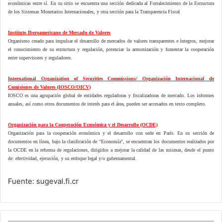
económicas entre sí. En su sitio se encuentra una sección dedicada al Fortalecimiento de la Estructura
de los Sistemas Monetarios Internacionales, y otra sección para la Transparencia Fiscal
Instituto Iberoamericano de Mercado de Valores
Organismo creado para impulsar el desarrollo de mercados de valores transparentes e íntegros, mejorar
el conocimiento de su estructura y regulación, potenciar la armonización y fomentar la cooperación
entre supervisores y reguladores.
International Organization of Securities Commissions/ Organización Internacional de
Comisiones de Valores (IOSCO/OICV)
IOSCO es una agrupación global de entidades reguladoras y fiscalizadoras de mercado. Los informes
anuales, así como otros documentos de interés para el área, pueden ser accesados en texto completo.
Organización para la Cooperación Económica y el Desarrollo (OCDE)
Organización para la cooperación económica y el desarrollo con sede en París. En su sección de
documentos en línea, bajo la clasificación de "Economía", se encuentran los documentos realizados por
la OCDE en la reforma de regulaciones, dirigidos a mejorar la calidad de las mismas, desde el punto
de: efectividad, ejecución, y su enfoque legal y/o gubernamental.
Fuente: sugeval.fi.cr