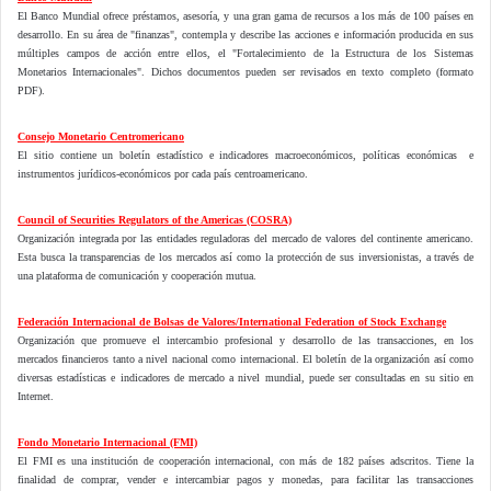
El Banco Mundial ofrece préstamos, asesoría, y una gran gama de recursos a los más de 100 países en
desarrollo. En su área de "finanzas", contempla y describe las acciones e información producida en sus
múltiples campos de acción entre ellos, el "Fortalecimiento de la Estructura de los Sistemas
Monetarios Internacionales". Dichos documentos pueden ser revisados en texto completo (formato
PDF).
Consejo Monetario Centromericano
El sitio contiene un boletín estadístico e indicadores macroeconómicos, políticas económicas e
instrumentos jurídicos-económicos por cada país centroamericano.
Council of Securities Regulators of the Americas (COSRA)
Organización integrada por las entidades reguladoras del mercado de valores del continente americano.
Esta busca la transparencias de los mercados así como la protección de sus inversionistas, a través de
una plataforma de comunicación y cooperación mutua.
Federación Internacional de Bolsas de Valores/International Federation of Stock Exchange
Organización que promueve el intercambio profesional y desarrollo de las transacciones, en los
mercados financieros tanto a nivel nacional como internacional. El boletín de la organización así como
diversas estadísticas e indicadores de mercado a nivel mundial, puede ser consultadas en su sitio en
Internet.
Fondo Monetario Internacional (FMI)
El FMI es una institución de cooperación internacional, con más de 182 países adscritos. Tiene la
finalidad de comprar, vender e intercambiar pagos y monedas, para facilitar las transacciones