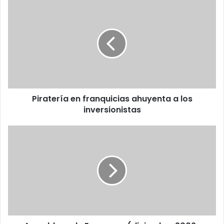
Piratería
en
franquicias
ahuyenta
a
los
inversionistas
Piratería en franquicias ahuyenta a los
inversionistas
Asambleas
de
Empresas
(diciembre
2006-
enero
2007)