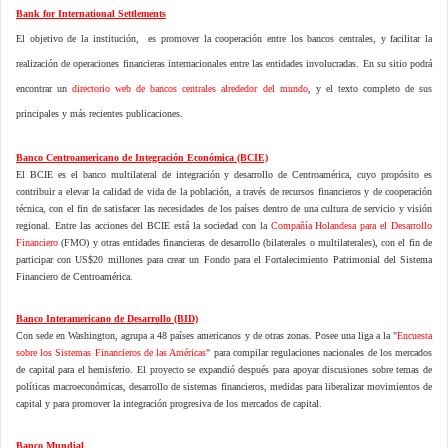
Bank for International Settlements
El objetivo de la institución, es promover la cooperación entre los bancos centrales, y facilitar la
realización de operaciones financieras internacionales entre las entidades involucradas. En su sitio podrá
encontrar un
directorio web de bancos centrales alrededor del mundo
, y el texto completo de sus
principales y más recientes publicaciones.
Banco Centroamericano de Integración Económica (BCIE)
El BCIE es el banco multilateral de integración y desarrollo de Centroamérica, cuyo propósito es
contribuir a elevar la calidad de vida de la población, a través de recursos financieros y de cooperación
técnica, con el fin de satisfacer las necesidades de los países dentro de una cultura de servicio y visión
regional. Entre las acciones del BCIE está la sociedad con la
Compañía Holandesa para el Desarrollo
Financiero
(FMO) y otras entidades financieras de desarrollo (bilaterales o multilaterales), con el fin de
participar con US$20 millones para crear un Fondo para el Fortalecimiento Patrimonial del Sistema
Financiero de Centroamérica.
Banco Interamericano de Desarrollo (BID)
Con sede en Washington, agrupa a 48 países americanos y de otras zonas. Posee una liga a la "
Encuesta
sobre los Sistemas Financieros de las Américas
" para compilar regulaciones nacionales de los mercados
de capital para el hemisferio. El proyecto se expandió después para apoyar discusiones sobre temas de
políticas macroeconómicas, desarrollo de sistemas financieros, medidas para liberalizar movimientos de
capital y para promover la integración progresiva de los mercados de capital.
Banco Mundial