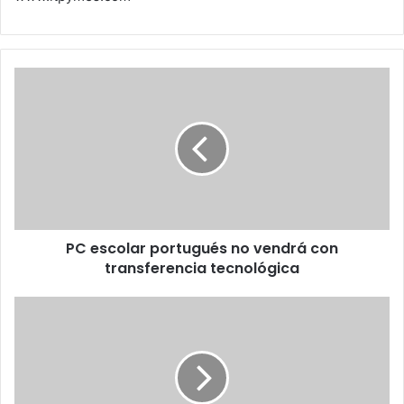
PC
escolar
portugués
no
vendrá
con
transferencia
tecnológica
PC escolar portugués no vendrá con
transferencia tecnológica
¿Cómo
saber
si
estás
embarazada
con