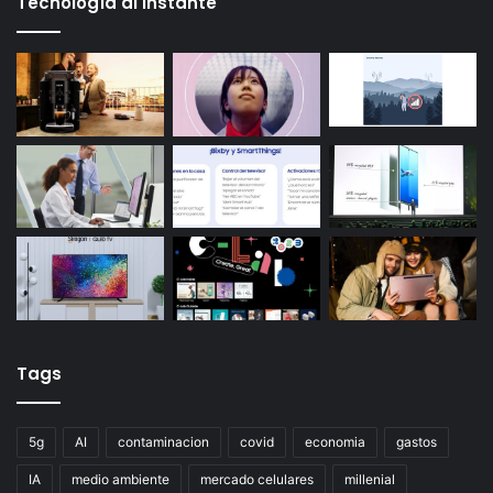
Tecnología al instante
Tags
5g
AI
contaminacion
covid
economia
gastos
IA
medio ambiente
mercado celulares
millenial