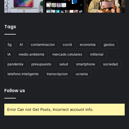
Tags
5g
AI
contaminacion
covid
economia
gastos
IA
medio ambiente
mercado celulares
millenial
pandemia
presupuesto
salud
smartphone
sociedad
telefono inteligente
transcripcion
ucrania
Follow us
Error Can not Get Posts, Incorrect account info.