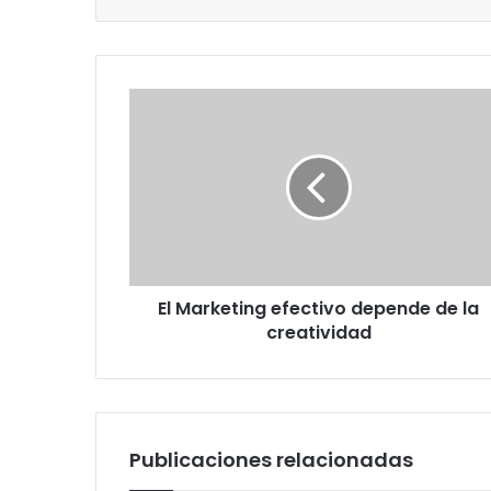
El
Marketing
efectivo
depende
de
la
creatividad
El Marketing efectivo depende de la
creatividad
Publicaciones relacionadas