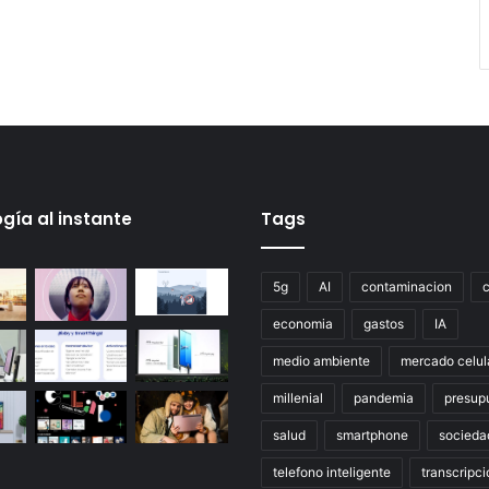
gía al instante
Tags
5g
AI
contaminacion
economia
gastos
IA
medio ambiente
mercado celul
millenial
pandemia
presup
salud
smartphone
socieda
telefono inteligente
transcripci