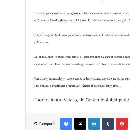
"Exportar para ganar" es un programa institucional creado por la asociación civil
de Comercio Exterior (Bancoex) y el Sistema Económico Latinoamericano y del C
Este evento permite al sector productivo nacional estudiar las distintas visiones d
al Mercosur.
En el encuentro se expusieron temas de gran importancia para el mercado expor
exportador venezolano: nuevos mercados y nuevos retos". Asimismo se dieron a co
Participaron empresarios y representantes de instituciones provenientes de los p
cooperativas, comunidades productivas, cámaras industriales, entre otros.
Fuente: Ingrid Valero, de ContenidoInteligente
Facebook
X
LinkedIn
Tumblr
P
Compartir