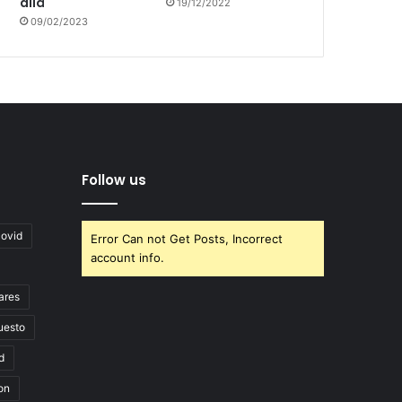
allá
19/12/2022
09/02/2023
Follow us
covid
Error Can not Get Posts, Incorrect
account info.
ares
uesto
d
on