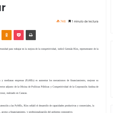
ur
746
1 minuto de lectura
VKontakte
Odnoklassniki
Pocket
Imprimir
tunidad para trabajar en la mejora de la competitividad, indicó Germán Ríos, representante de la
ñas y medianas empresas (PyMEs) es aumentar los mecanismos de financiamiento, mejorar su
rector adjunto de la Oficina de Políticas Públicas y Competitividad de la Corporación Andina de
osur, realizado en Caracas.
atención a las PyMEs, Ríos señaló el desarrollo de capacidades productivas y comerciales, la
, acceso a financiamiento, y profesionalización del gobierno corporativo.