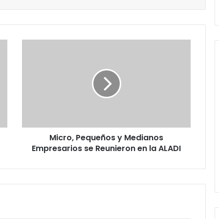
Micro,
Pequeños
y
Medianos
Empresarios
se
Reunieron
en
la
Micro, Pequeños y Medianos
ALADI
Empresarios se Reunieron en la ALADI