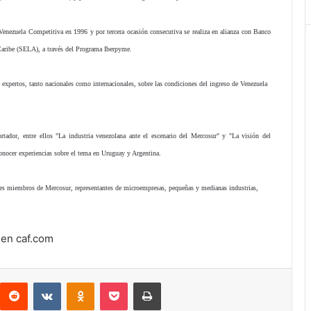
 Venezuela Competitiva en 1996 y por tercera ocasión consecutiva se realiza en alianza con Banco
aribe (SELA), a través del Programa Iberpyme.
e expertos, tanto nacionales como internacionales, sobre las condiciones del ingreso de Venezuela
tador, entre ellos "La industria venezolana ante el escenario del Mercosur" y "La visión del
nocer experiencias sobre el tema en Uruguay y Argentina.
aíses miembros de Mercosur, representantes de microempresas, pequeñas y medianas industrias,
 en caf.com
interest
Reddit
VKontakte
Odnoklassniki
Pocket
Imprimir