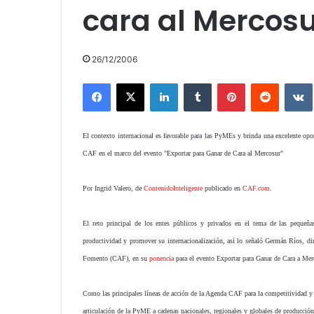
cara al Mercos
26/12/2006
Facebook
X
LinkedIn
Tumblr
Pinterest
Reddit
El contexto internacional es favorable para las PyMEs y brinda una excelente opor
CAF en el marco del evento "Exportar para Ganar de Cara al Mercosur"
Por Ingrid Valero, de
ContenidoInteligente
publicado en
CAF.com
.
El reto principal de los entes públicos y privados en el tema de las peque
productividad y promover su internacionalización, así lo señaló Germán Ríos, di
Fomento (CAF), en su
ponencia
para el evento Exportar para Ganar de Cara a Merc
Como las principales líneas de acción de la Agenda CAF para la competitividad y 
articulación de la PyME a cadenas nacionales, regionales y globales de producción