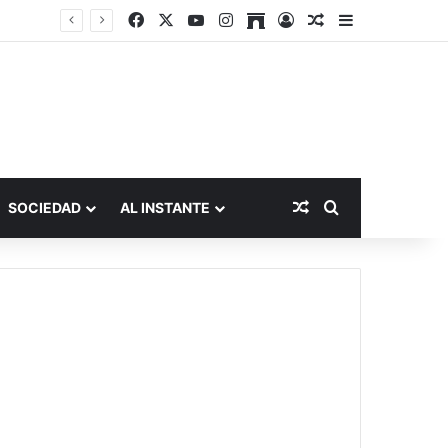
Facebook
X
YouTube
Instagram
Archive
Acceso
Publicación al a
Barra lateral
Publicación al aza
Buscar por
SOCIEDAD
AL INSTANTE