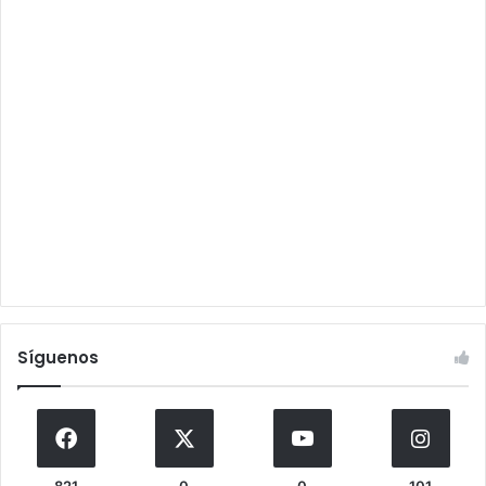
Síguenos
821
0
0
101