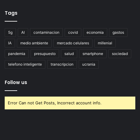
Tags
5g
AI
contaminacion
covid
economia
gastos
IA
medio ambiente
mercado celulares
millenial
pandemia
presupuesto
salud
smartphone
sociedad
telefono inteligente
transcripcion
ucrania
Follow us
Error Can not Get Posts, Incorrect account info.