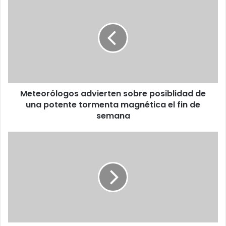
advierten
sobre
posiblidad
de
una
potente
tormenta
magnética
Meteorólogos advierten sobre posiblidad de
el
fin
una potente tormenta magnética el fin de
de
semana
semana
Wikipedia
no
teme
al
cierre
temporal
para
defender
Internet