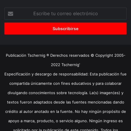
Escribe
tu
correo
electrónico
Publicación Tschernig ® Derechos reservados © Copyright 2005-
2022 Tschernig'
Especificación y descargo de responsabilidad: Esta publicación fue
compartida únicamente con fines educativos y para colaborar
divulgando conocimientos sobre tecnología. La(s) imagen(es) y
textos fueron adaptados desde las fuentes mencionadas dando
crédito al autor anotado en la fuente. No hay ningún propósito de
apoyo a marca, producto, o servicio alguno. Ningún ingreso es
solicitado por la publicación de este contenido. Todos los