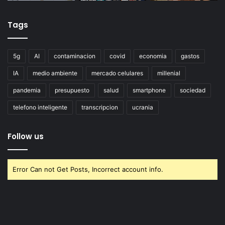
Tags
5g
AI
contaminacion
covid
economia
gastos
IA
medio ambiente
mercado celulares
millenial
pandemia
presupuesto
salud
smartphone
sociedad
telefono inteligente
transcripcion
ucrania
Follow us
Error Can not Get Posts, Incorrect account info.