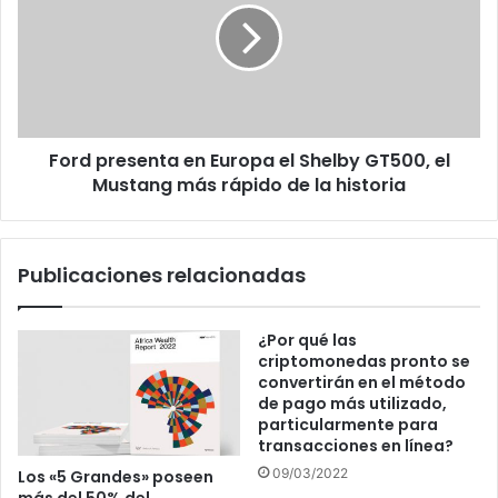
Europa
el
Shelby
GT500,
el
Mustang
Ford presenta en Europa el Shelby GT500, el
más
rápido
Mustang más rápido de la historia
de
la
historia
Publicaciones relacionadas
¿Por qué las
criptomonedas pronto se
convertirán en el método
de pago más utilizado,
particularmente para
transacciones en línea?
09/03/2022
Los «5 Grandes» poseen
más del 50% del