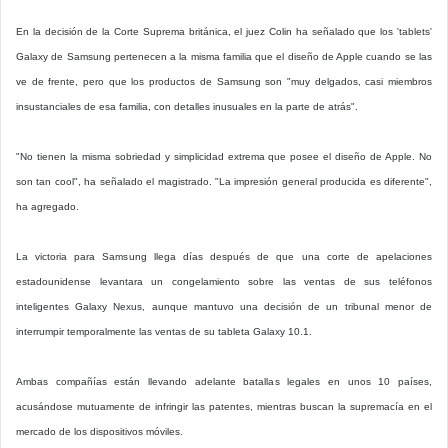
En la decisión de la Corte Suprema británica, el juez Colin ha señalado que los 'tablets'
Galaxy de Samsung pertenecen a la misma familia que el diseño de Apple cuando se las
ve de frente, pero que los productos de Samsung son "muy delgados, casi miembros
insustanciales de esa familia, con detalles inusuales en la parte de atrás".
"No tienen la misma sobriedad y simplicidad extrema que posee el diseño de Apple. No
son tan cool", ha señalado el magistrado. "La impresión general producida es diferente",
ha agregado.
La victoria para Samsung llega días después de que una corte de apelaciones
estadounidense levantara un congelamiento sobre las ventas de sus teléfonos
inteligentes Galaxy Nexus, aunque mantuvo una decisión de un tribunal menor de
interrumpir temporalmente las ventas de su tableta Galaxy 10.1.
Ambas compañías están llevando adelante batallas legales en unos 10 países,
acusándose mutuamente de infringir las patentes, mientras buscan la supremacía en el
mercado de los dispositivos móviles.