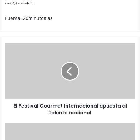
ideas", ha añadido.
Fuente: 20minutos.es
El
Festival
Gourmet
Internacional
apuesta
al
talento
nacional
El Festival Gourmet Internacional apuesta al
talento nacional
Ford
presenta
en