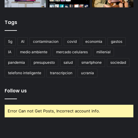
Tags
5g
AI
contaminacion
covid
economia
gastos
IA
medio ambiente
mercado celulares
millenial
pandemia
presupuesto
salud
smartphone
sociedad
telefono inteligente
transcripcion
ucrania
Follow us
Error Can not Get Posts, Incorrect account info.