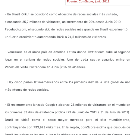
Fuente: ComScore, junio 2011.
– En Brasil, Orkut se posicionó como el destino de redes sociales más visitado,
alcanzando 35,7 millones de visitantes, un incremento de 20% desde Junio 2010.
Facebook.com, el segundo sitio de redes sociales más grande en Brasil, experimentó
un fuerte crecimiento aumentando 192% a 24,5 millones de visitantes.
– Venezuela es el único país en América Latina donde Twitter.com sube al segundo
lugar en el ranking de redes sociales. Uno de cada cuatro usuarios online en
Venezuela visitó Twitter.com en Junio (26% de alcance).
– Hay cinco paises latinoamericanos entre los primeros diez de la lista global de uso
más intenso de redes sociales.
– El recientemente lanzado Google+ alcanzó 28 millones de visitantes en el mundo en
los primeros 33 días de existencia pública (29 de Junio de 2011 a 31 de Julio de 2011).
Brasil se ubicó como el sexto mayor mercado para el sitio mundialmente,
contribuyendo con 793,923 visitantes. En la región, comScore estima que después de
Brasil, los países en los que hubo más visitantes a la nueva red social de Google+ son