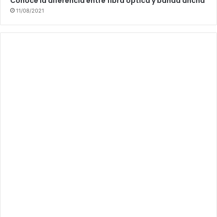
Conoce la diferencia entre fibra óptica y banda ancha
11/08/2021