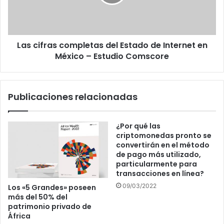
de
Internet
en
México
Las cifras completas del Estado de Internet en
–
Estudio
México – Estudio Comscore
Comscore
Publicaciones relacionadas
¿Por qué las
criptomonedas pronto se
convertirán en el método
de pago más utilizado,
particularmente para
transacciones en línea?
09/03/2022
Los «5 Grandes» poseen
más del 50% del
patrimonio privado de
África