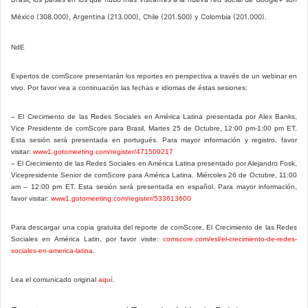
México (308.000), Argentina (213.000), Chile (201.500) y Colombia (201.000).
NdE
Expertos de comScore presentarán los reportes en perspectiva a través de un webinar en
vivo. Por favor vea a continuación las fechas e idiomas de éstas sesiones:
– El Crecimiento de las Redes Sociales en América Latina presentada por Alex Banks,
Vice Presidente de comScore para Brasil, Martes 25 de Octubre, 12:00 pm-1:00 pm ET.
Esta sesión será presentada en portugués. Para mayor información y registro, favor
visitar:
www1.gotomeeting.com/register/471509217
– El Crecimiento de las Redes Sociales en América Latina presentado por Alejandro Fosk,
Vicepresidente Senior de comScore para América Latina. Miércoles 26 de Octubre, 11:00
am – 12:00 pm ET. Esta sesión será presentada en español. Para mayor información,
favor visitar:
www1.gotomeeting.com/register/533613600
Para descargar una copia gratuita del reporte de comScore, El Crecimiento de las Redes
Sociales en América Latin, por favor visite:
comscore.com/esl/el-crecimiento-de-redes-
.
sociales-en-america-latina
Lea el comunicado original
aquí
.