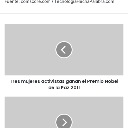
Fuente: comscore.com / TecnologiaHechaPalabra.com
Tres
mujeres
activistas
ganan
el
Premio
Nobel
de
la
Tres mujeres activistas ganan el Premio Nobel
Paz
2011
de la Paz 2011
Las
cifras
completas
del
Estado