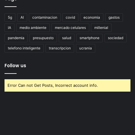
5g
AI
contaminacion
covid
economia
gastos
IA
medio ambiente
mercado celulares
millenial
pandemia
presupuesto
salud
smartphone
sociedad
telefono inteligente
transcripcion
ucrania
Follow us
Error Can not Get Posts, Incorrect account info.