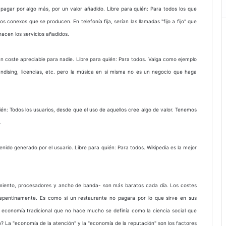
a pagar por algo más, por un valor añadido. Libre para quién: Para todos los que
 conexos que se producen. En telefonía fija, serían las llamadas "fijo a fijo" que
hacen los servicios añadidos.
 un coste apreciable para nadie. Libre para quién: Para todos. Valga como ejemplo
andising, licencias, etc. pero la música en si misma no es un negocio que haga
quién: Todos los usuarios, desde que el uso de aquellos cree algo de valor. Tenemos
.
tenido generado por el usuario. Libre para quién: Para todos. Wikipedia es la mejor
namiento, procesadores y ancho de banda- son más baratos cada día. Los costes
 repentinamente. Es como si un restaurante no pagara por lo que sirve en sus
a economía tradicional que no hace mucho se definía como la ciencia social que
 La "economía de la atención" y la "economía de la reputación" son los factores