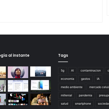
gía al instante
Tags
5g
AI
contaminacion
economia
gastos
IA
medio ambiente
mercado celul
millenial
pandemia
presup
salud
smartphone
socieda