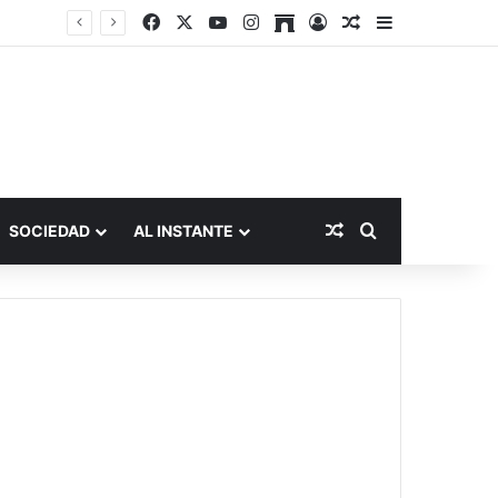
Facebook
X
YouTube
Instagram
Archive
Acceso
Publicación al a
Barra lateral
Publicación al aza
Buscar por
SOCIEDAD
AL INSTANTE