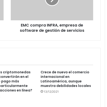
software
de
gestión
de
EMC compra INFRA, empresa de
servicios
software de gestión de servicios
as criptomonedas
Crece de nuevo el comercio
convertirán en el
internacional en
 pago más
Latinoamérica, aunque
 particularmente
muestra debilidades locales
acciones en línea?
13/12/2021
2