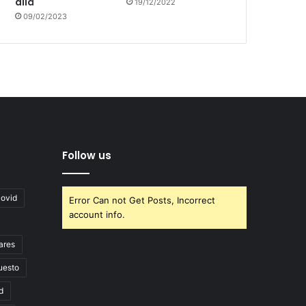
allá
19/12/2022
09/02/2023
Follow us
covid
Error Can not Get Posts, Incorrect
account info.
ares
uesto
d