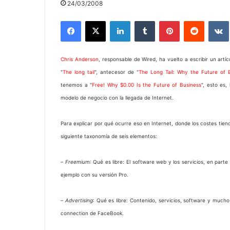
24/03/2008
Facebook
X
LinkedIn
Tumblr
Pinterest
Reddit
Chris Anderson
, responsable de Wired, ha vuelto a escribir un artí
"
The long tail
", antecesor de "
The Long Tail: Why the Future of B
tenemos a "
Free! Why $0.00 Is the Future of Business
", esto es,
modelo de negocio con la llegada de Internet.
Para explicar por qué ocurre eso en Internet, donde los costes tie
siguiente taxonomía de seis elementos:
–
Freemium
: Qué es libre: El software web y los servicios, en parte
ejemplo con su versión Pro.
–
Advertising
: Qué es libre: Contenido, servicios, software y muc
connection de FaceBook.