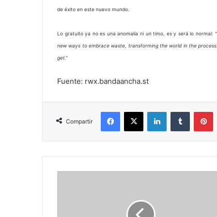
de éxito en este nuevo mundo.
Lo gratuito ya no es una anomalía ni un timo, es y será lo normal: "
new ways to embrace waste, transforming the world in the process. 
get
."
Fuente: rwx.bandaancha.st
Facebook
X
LinkedIn
Tumblr
P
Compartir
La
farsa
de
la
Autoayuda