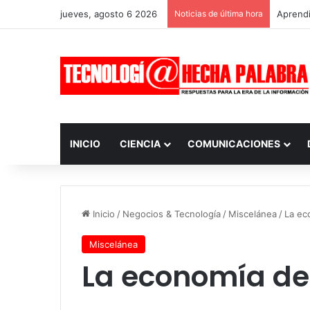
jueves, agosto 6 2026
Noticias de última hora
Aprendi
INICIO
CIENCIA
COMUNICACIONES
Inicio
/
Negocios & Tecnología
/
Miscelánea
/
La ec
Miscelánea
La economía de 