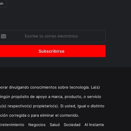
on
scribe
u
orreo
lectrónico
borar divulgando conocimientos sobre tecnología. La(s)
ingún propósito de apoyo a marca, producto, o servicio
) respectivo(s) propietario(s). Si usted, igual o distinto
ción corregida o para eliminar el contenido.
tretenimiento
Negocios
Salud
Sociedad
Al Instante