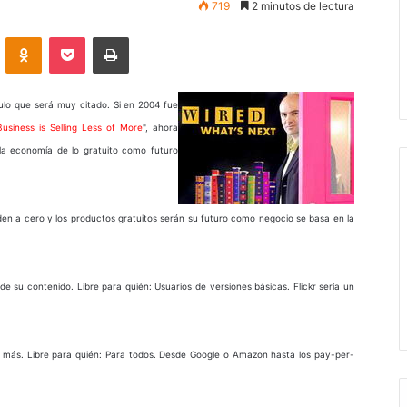
719
2 minutos de lectura
VKontakte
Odnoklassniki
Pocket
Imprimir
culo que será muy citado. Si en 2004 fue
usiness is Selling Less of More
", ahora
 la economía de lo gratuito como futuro
nden a cero y los productos gratuitos serán su futuro como negocio se basa en la
 de su contenido. Libre para quién: Usuarios de versiones básicas. Flickr sería un
ho más. Libre para quién: Para todos. Desde Google o Amazon hasta los pay-per-