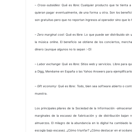
–
Cross-subsidies
: Qué es libre: Cualquier producto que te tienta 
quieran pagar eventualmente, de una forma u otra. Son los beneficios
son gratuitas pero que no reportan ingresos al operador sino que lo 
–
Zero marginal cost
: Qué es libre: Lo que puede ser distribuido sin
la música online. El beneficio se obtiene de los conciertos, merch
dinero (aunque algunos no lo sepan :-D)
–
Labor exchange
: Qué es libre: Sitios web y servicios. Libre para 
a Digg, Menéame en España o las Yahoo Answers para ejemplificarlo
–
Gift economy
: Qué es libre: Todo, bien sea software abierto o con
muestra.
Los principales pilares de la Sociedad de la Información -almace
marginales de la escasez de fabricación y de distribución bajan
almuerzos. El milagro de la abundancia en lo digital ha cambiado l
escogía bajo escasez. ¿Cómo triunfar? ¿Cómo destacar en el océano?