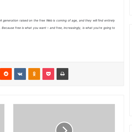
A generation raised on the free Web is coming of age, and they will find entirely
Because free is what you want – and free, increasingly, is what you're going to
interest
Reddit
VKontakte
Odnoklassniki
Pocket
Imprimir
EMC
compra
INFRA,
empresa
de