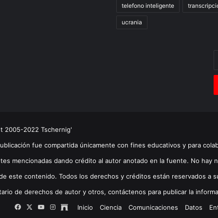
telefono inteligente
transcripci
ucrania
E
t
c
e
ht 2005-2022 Tschernig'
publicación fue compartida únicamente con fines educativos y para cola
tes mencionadas dando crédito al autor anotado en la fuente. No hay n
de este contenido. Todos los derechos y créditos están reservados a su(s
tario de derechos de autor y otros, contáctenos para publicar la informa
Facebook
X
YouTube
Instagram
Archive
Inicio
Ciencia
Comunicaciones
Datos
En