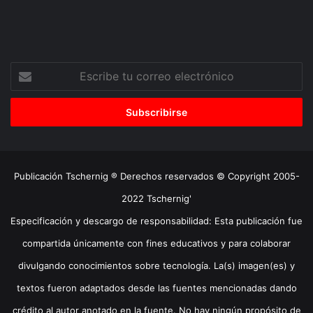
Escribe
tu
correo
electrónico
Publicación Tschernig ® Derechos reservados © Copyright 2005-
2022 Tschernig'
Especificación y descargo de responsabilidad: Esta publicación fue
compartida únicamente con fines educativos y para colaborar
divulgando conocimientos sobre tecnología. La(s) imagen(es) y
textos fueron adaptados desde las fuentes mencionadas dando
crédito al autor anotado en la fuente. No hay ningún propósito de