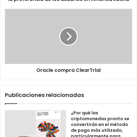
los
usuarios
Oracle
en
compra
América
ClearTrial
Latina
Oracle compra ClearTrial
Publicaciones relacionadas
¿Por qué las
criptomonedas pronto se
convertirán en el método
de pago más utilizado,
particularmente para