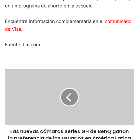
en un programa de ahorro en la escuela.
Encuentre información complementaria en el
comunicado
de Visa
.
Fuente: bm.com
Las
nuevas
cámaras
Series
GH
de
BenQ
ganan
la
Las nuevas cámaras Series GH de BenQ ganan
preferencia
de
la preferencia de los usuarios en América Latina