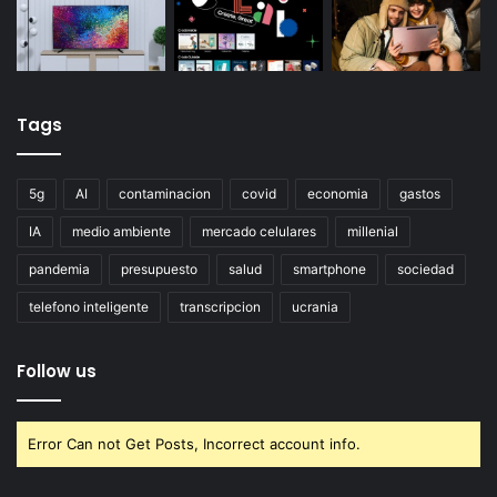
Tags
5g
AI
contaminacion
covid
economia
gastos
IA
medio ambiente
mercado celulares
millenial
pandemia
presupuesto
salud
smartphone
sociedad
telefono inteligente
transcripcion
ucrania
Follow us
Error Can not Get Posts, Incorrect account info.