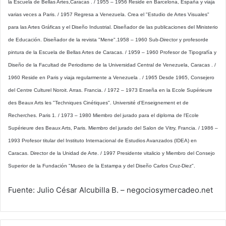
la Escuela de Bellas Artes,Caracas . / 1955 – 1956 Reside en Barcelona, España y viaja
varias veces a Paris. / 1957 Regresa a Venezuela. Crea el "Estudio de Artes Visuales"
para las Artes Gráficas y el Diseño Industrial. Diseñador de las publicaciones del Ministerio
de Educación. Diseñador de la revista "Mene".1958 – 1960 Sub-Director y profesorde
pintura de la Escuela de Bellas Artes de Caracas. / 1959 – 1960 Profesor de Tipografía y
Diseño de la Facultad de Periodismo de la Universidad Central de Venezuela, Caracas . /
1960 Reside en Paris y viaja regularmente a Venezuela . / 1965 Desde 1965, Consejero
del Centre Culturel Noroit. Arras. Francia. / 1972 – 1973 Enseña en la Ecole Supérieure
des Beaux Arts les "Techniques Cinétiques". Université d'Enseignement et de
Recherches. Paris 1. / 1973 – 1980 Miembro del jurado para el diploma de l'Ecole
Supérieure des Beaux Arts, Paris. Miembro del jurado del Salon de Vitry, Francia. / 1986 –
1993 Profesor titular del Instituto Internacional de Estudios Avanzados (IDEA) en
Caracas. Director de la Unidad de Arte. / 1997 Presidente vitalicio y Miembro del Consejo
Superior de la Fundación "Museo de la Estampa y del Diseño Carlos Cruz-Diez".
Fuente: Julio César Alcubilla B. – negociosymercadeo.net