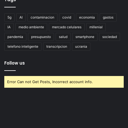
5g
AI
contaminacion
covid
economia
gastos
IA
medio ambiente
mercado celulares
millenial
pandemia
presupuesto
salud
smartphone
sociedad
telefono inteligente
transcripcion
ucrania
Follow us
Error Can not Get Posts, Incorrect account info.