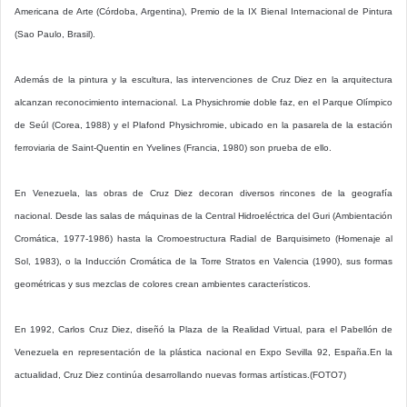
Americana de Arte (Córdoba, Argentina), Premio de la IX Bienal Internacional de Pintura
(Sao Paulo, Brasil).
Además de la pintura y la escultura, las intervenciones de Cruz Diez en la arquitectura
alcanzan reconocimiento internacional. La Physichromie doble faz, en el Parque Olímpico
de Seúl (Corea, 1988) y el Plafond Physichromie, ubicado en la pasarela de la estación
ferroviaria de Saint-Quentin en Yvelines (Francia, 1980) son prueba de ello.
En Venezuela, las obras de Cruz Diez decoran diversos rincones de la geografía
nacional. Desde las salas de máquinas de la Central Hidroeléctrica del Guri (Ambientación
Cromática, 1977-1986) hasta la Cromoestructura Radial de Barquisimeto (Homenaje al
Sol, 1983), o la Inducción Cromática de la Torre Stratos en Valencia (1990), sus formas
geométricas y sus mezclas de colores crean ambientes característicos.
En 1992, Carlos Cruz Diez, diseñó la Plaza de la Realidad Virtual, para el Pabellón de
Venezuela en representación de la plástica nacional en Expo Sevilla 92, España.En la
actualidad, Cruz Diez continúa desarrollando nuevas formas artísticas.(FOTO7)