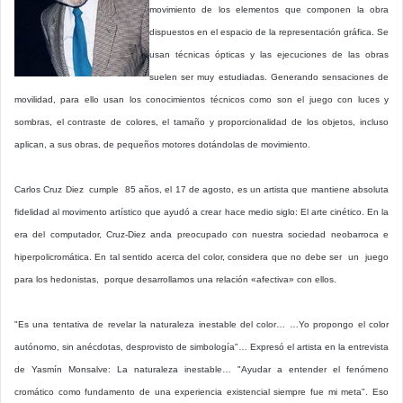
movimiento de los elementos que componen la obra
dispuestos en el espacio de la representación gráfica. Se
usan técnicas ópticas y las ejecuciones de las obras
suelen ser muy estudiadas. Generando sensaciones de
movilidad, para ello usan los conocimientos técnicos como son el juego con luces y
sombras, el contraste de colores, el tamaño y proporcionalidad de los objetos, incluso
aplican, a sus obras, de pequeños motores dotándolas de movimiento.
Carlos Cruz Diez cumple 85 años, el 17 de agosto, es un artista que mantiene absoluta
fidelidad al movimento artístico que ayudó a crear hace medio siglo: El arte cinético. En la
era del computador, Cruz-Diez anda preocupado con nuestra sociedad neobarroca e
hiperpolicromática. En tal sentido acerca del color, considera que no debe ser un juego
para los hedonistas, porque desarrollamos una relación «afectiva» con ellos.
"Es una tentativa de revelar la naturaleza inestable del color… …Yo propongo el color
autónomo, sin anécdotas, desprovisto de simbología"… Expresó el artista en la entrevista
de Yasmín Monsalve: La naturaleza inestable… "Ayudar a entender el fenómeno
cromático como fundamento de una experiencia existencial siempre fue mi meta". Eso