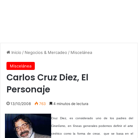
Inicio
/
Negocios & Mercadeo
/
Miscelánea
Miscelánea
Carlos Cruz Diez, El
Personaje
13/10/2008
763
4 minutos de lectura
Cruz Diez, es considerado uno de los padres del
Cinetísmo, en líneas generales podemos definir el arte
cinético como la forma de crear, que se basa en el