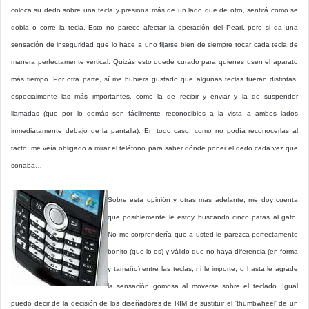
coloca su dedo sobre una tecla y presiona más de un lado que de otro, sentirá como se
dobla o corre la tecla. Esto no parece afectar la operación del Pearl, pero si da una
sensación de inseguridad que lo hace a uno fijarse bien de siempre tocar cada tecla de
manera perfectamente vertical. Quizás esto quede curado para quienes usen el aparato
más tiempo. Por otra parte, sí me hubiera gustado que algunas teclas fueran distintas,
especialmente las más importantes, como la de recibir y enviar y la de suspender
llamadas (que por lo demás son fácilmente reconocibles a la vista a ambos lados
inmediatamente debajo de la pantalla). En todo caso, como no podía reconocerlas al
tacto, me veía obligado a mirar el teléfono para saber dónde poner el dedo cada vez que
sonaba…
Sobre esta opinión y otras más adelante, me doy cuenta
que posiblemente le estoy buscando cinco patas al gato.
No me sorprendería que a usted le parezca perfectamente
bonito (que lo es) y válido que no haya diferencia (en forma
y tamaño) entre las teclas, ni le importe, o hasta le agrade
la sensación gomosa al moverse sobre el teclado. Igual
puedo decir de la decisión de los diseñadores de RIM de sustituir el 'thumbwheel' de un