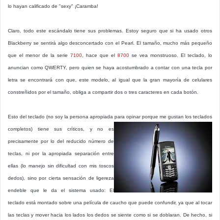
lo hayan calificado de "sexy" ¡Caramba!
Claro, todo este escándalo tiene sus problemas. Estoy seguro que si ha usado otros
Blackberry se sentirá algo desconcertado con el Pearl. El tamaño, mucho más pequeño
que el menor de la serie
7100
, hace que el
8700
se vea monstruoso. El teclado, lo
anuncian como QWERTY, pero quien se haya acostumbrado a contar con una tecla por
letra se encontrará con que, este modelo, al igual que la gran mayoría de celulares
constreñidos por el tamaño, obliga a compartir dos o tres caracteres en cada botón.
Esto del teclado (no soy la persona apropiada para opinar
porque me gustan los teclados
completos) tiene sus críticos, y no es
precisamente por lo del reducido número de
teclas, ni por la apropiada separación entre
ellas (lo manejo sin dificultad con mis toscos
dedos), sino por cierta sensación de ligereza
endeble que le da el sistema usado: El
teclado está montado sobre una película de caucho que puede confundir, ya que al tocar
las teclas y mover hacia los lados los dedos se siente como si se doblaran. De hecho, si