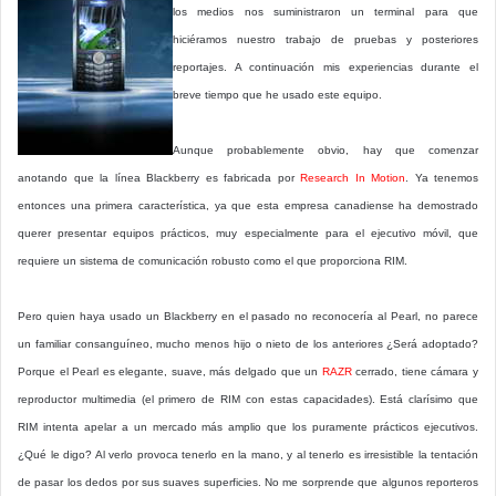
los medios nos suministraron un terminal para que
hiciéramos nuestro trabajo de pruebas y posteriores
reportajes. A continuación mis experiencias durante el
breve tiempo que he usado este equipo.
Aunque probablemente obvio, hay que comenzar
anotando que la línea Blackberry es fabricada por
Research In Motion
. Ya tenemos
entonces una primera característica, ya que esta empresa canadiense ha demostrado
querer presentar equipos prácticos, muy especialmente para el ejecutivo móvil, que
requiere un sistema de comunicación robusto como el que proporciona RIM.
Pero quien haya usado un Blackberry en el pasado no reconocería al Pearl, no parece
un familiar consanguíneo, mucho menos hijo o nieto de los anteriores ¿Será adoptado?
Porque el Pearl es elegante, suave, más delgado que un
RAZR
cerrado, tiene cámara y
reproductor multimedia (el primero de RIM con estas capacidades). Está clarísimo que
RIM intenta apelar a un mercado más amplio que los puramente prácticos ejecutivos.
¿Qué le digo? Al verlo provoca tenerlo en la mano, y al tenerlo es irresistible la tentación
de pasar los dedos por sus suaves superficies. No me sorprende que algunos reporteros