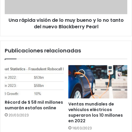
bueno
y
lo
Una rápida visión de lo muy bueno y lo no tanto
no
tanto
del nuevo Blackberry Pearl
del
nuevo
Blackberry
Publicaciones relacionadas
Pearl
Récord de $ 58 mil millones
Ventas mundiales de
sumarán estafas online
vehículos eléctricos
superaron los 10 millones
20/03/2023
en 2022
16/03/2023