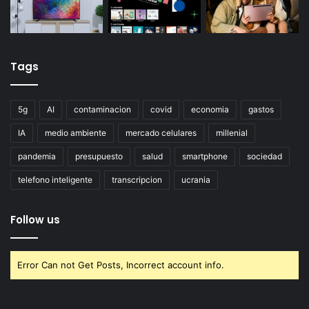
Tags
5g
AI
contaminacion
covid
economia
gastos
IA
medio ambiente
mercado celulares
millenial
pandemia
presupuesto
salud
smartphone
sociedad
telefono inteligente
transcripcion
ucrania
Follow us
Error Can not Get Posts, Incorrect account info.