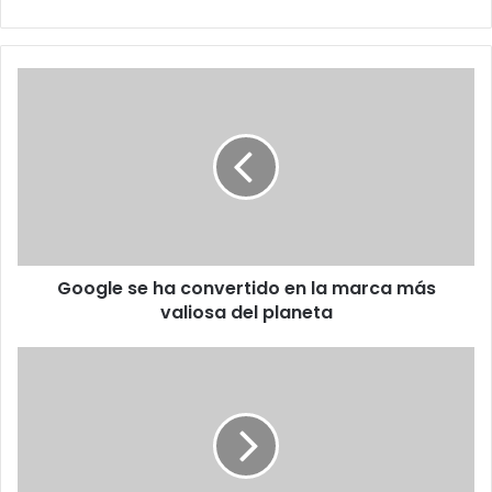
Google
se
ha
convertido
en
la
marca
más
valiosa
Google se ha convertido en la marca más
del
planeta
valiosa del planeta
Una
rápida
visión
de
lo
muy