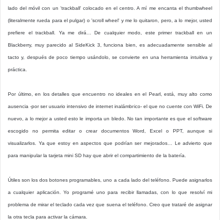
lado del móvil con un 'trackball' colocado en el centro. A mí me encanta el thumbwheel
(literalmente rueda para el pulgar) o 'scroll wheel' y me lo quitaron, pero, a lo mejor, usted
prefiere el trackball. Ya me dirá… De cualquier modo, este primer trackball en un
Blackberry, muy parecido al SideKick 3, funciona bien, es adecuadamente sensible al
tacto y, después de poco tiempo usándolo, se convierte en una herramienta intuitiva y
práctica.
Por último, en los detalles que encuentro no ideales en el Pearl, está, muy alto como
ausencia -por ser usuario intensivo de internet inalámbrico- el que no cuente con WiFi. De
nuevo, a lo mejor a usted esto le importa un bledo. No tan importante es que el software
escogido no permita editar o crear documentos Word, Excel o PPT, aunque si
visualizarlos. Ya que estoy en aspectos que podrían ser mejorados… Le advierto que
para manipular la tarjeta mini SD hay que abrir el compartimiento de la batería.
Útiles son los dos botones programables, uno a cada lado del teléfono. Puede asignarlos
a cualquier aplicación. Yo programé uno para recibir llamadas, con lo que resolví mi
problema de mirar el teclado cada vez que suena el teléfono. Creo que trataré de asignar
la otra tecla para activar la cámara.