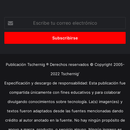
Escribe
tu
correo
electrónico
Publicación Tschernig ® Derechos reservados © Copyright 2005-
2022 Tschernig'
Especificación y descargo de responsabilidad: Esta publicación fue
compartida únicamente con fines educativos y para colaborar
divulgando conocimientos sobre tecnología. La(s) imagen(es) y
textos fueron adaptados desde las fuentes mencionadas dando
crédito al autor anotado en la fuente. No hay ningún propósito de
apoyo a marca, producto, o servicio alguno. Ningún ingreso es