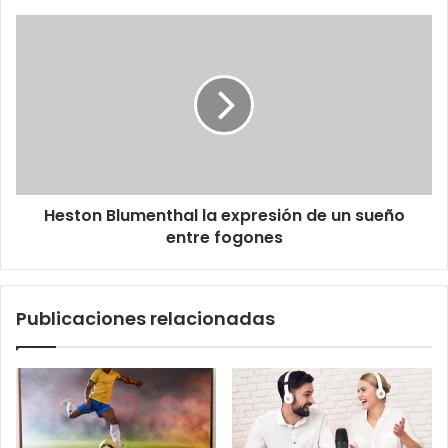
Heston
Blumenthal
la
expresión
de
un
sueño
entre
fogones
Heston Blumenthal la expresión de un sueño
entre fogones
Publicaciones relacionadas