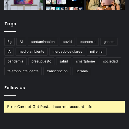
Tags
5g
AI
contaminacion
covid
economia
gastos
IA
medio ambiente
mercado celulares
millenial
pandemia
presupuesto
salud
smartphone
sociedad
telefono inteligente
transcripcion
ucrania
Follow us
Error Can not Get Posts, Incorrect account info.