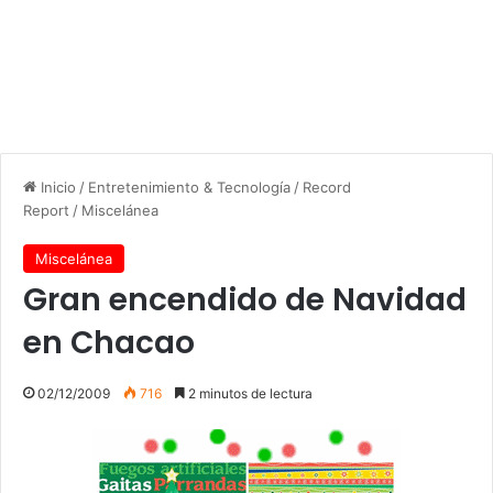
Inicio
/
Entretenimiento & Tecnología
/
Record
Report
/
Miscelánea
Miscelánea
Gran encendido de Navidad
en Chacao
02/12/2009
716
2 minutos de lectura