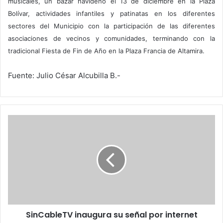
musicales, un bazar navideño el 13 de diciembre en la Plaza
Bolívar, actividades infantiles y patinatas en los diferentes
sectores del Municipio con la participación de las diferentes
asociaciones de vecinos y comunidades, terminando con la
tradicional Fiesta de Fin de Año en la Plaza Francia de Altamira.
Fuente: Julio César Alcubilla B.-
SinCableTV
inaugura
su
señal
por
internet
SinCableTV inaugura su señal por internet