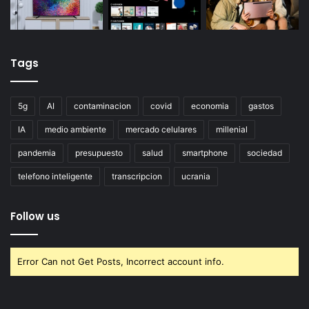
Tags
5g
AI
contaminacion
covid
economia
gastos
IA
medio ambiente
mercado celulares
millenial
pandemia
presupuesto
salud
smartphone
sociedad
telefono inteligente
transcripcion
ucrania
Follow us
Error Can not Get Posts, Incorrect account info.