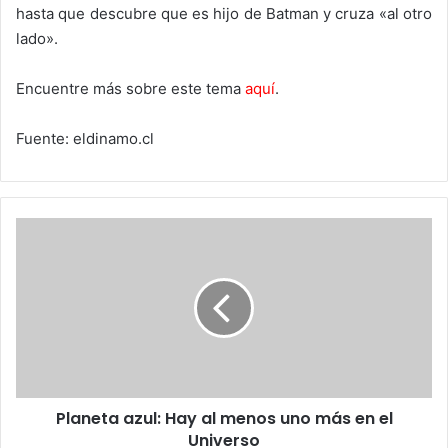
hasta que descubre que es hijo de Batman y cruza «al otro
lado».
Encuentre más sobre este tema
aquí
.
Fuente: eldinamo.cl
Planeta
azul:
Hay
al
menos
uno
más
en
el
Planeta azul: Hay al menos uno más en el
Universo
Universo