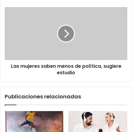
Las
mujeres
saben
menos
de
política,
sugiere
estudio
Las mujeres saben menos de política, sugiere
estudio
Publicaciones relacionadas